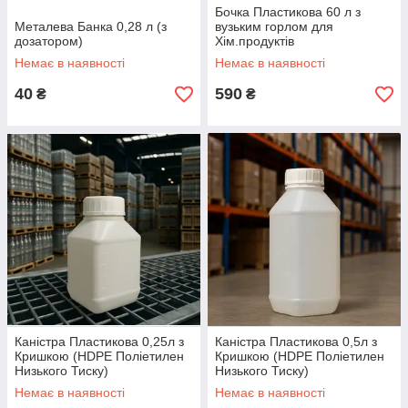
Бочка Пластикова 60 л з
Металева Банка 0,28 л (з
вузьким горлом для
дозатором)
Хім.продуктів
Немає в наявності
Немає в наявності
40
590
₴
₴
Каністра Пластикова 0,25л з
Каністра Пластикова 0,5л з
Кришкою (HDPE Поліетилен
Кришкою (HDPE Поліетилен
Низького Тиску)
Низького Тиску)
Немає в наявності
Немає в наявності