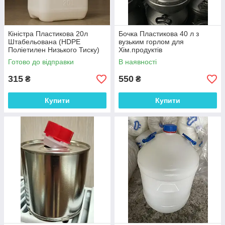
Кіністра Пластикова 20л
Бочка Пластикова 40 л з
Штабельована (HDPE
вузьким горлом для
Поліетилен Низького Тиску)
Хім.продуктів
Готово до відправки
В наявності
315
550
₴
₴
Купити
Купити