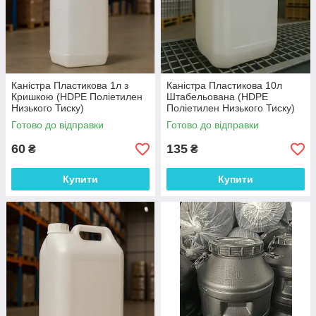
Каністра Пластикова 1л з
Каністра Пластикова 10л
Кришкою (HDPE Поліетилен
Штабельована (HDPE
Низького Тиску)
Поліетилен Низького Тиску)
Готово до відправки
Готово до відправки
60
135
₴
₴
Купити
Купити