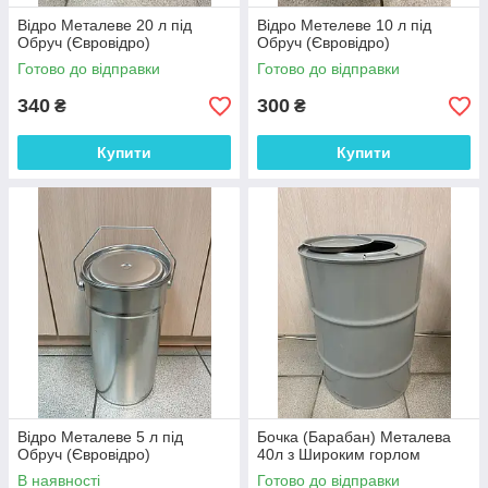
Відро Металеве 20 л під
Відро Метелеве 10 л під
Обруч (Євровідро)
Обруч (Євровідро)
Готово до відправки
Готово до відправки
340
300
₴
₴
Купити
Купити
Відро Металеве 5 л під
Бочка (Барабан) Металева
Обруч (Євровідро)
40л з Широким горлом
В наявності
Готово до відправки