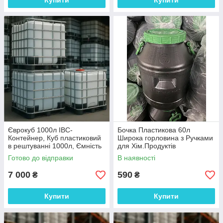
Купити
Купити
Єврокуб 1000л IBC-
Бочка Пластикова 60л
Контейнер, Куб пластиковий
Широка горловина з Ручками
в рештуванні 1000л, Ємність
для Хім.Продуктів
1000л, Куб 1000л
Готово до відправки
В наявності
7 000
590
₴
₴
Купити
Купити