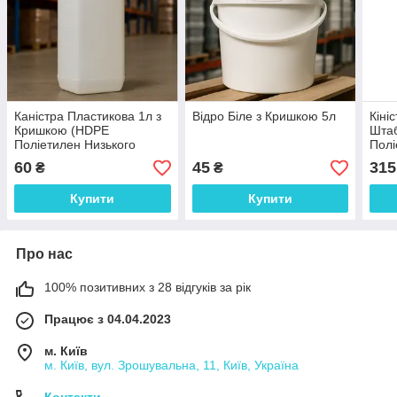
Каністра Пластикова 1л з
Відро Біле з Кришкою 5л
Кіні
Кришкою (HDPE
Шта
Поліетилен Низького
Полі
Тиску)
Тиск
60
45
315
₴
₴
Купити
Купити
Про нас
100% позитивних з 28 відгуків за рік
Працює з 04.04.2023
м. Київ
м. Київ, вул. Зрошувальна, 11, Київ, Україна