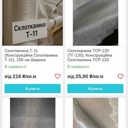
Склотканина Т-11
Склотканина ТСР-120
(Конструкційна Склотканина
(ТГ-120), Конструкційна
Т-11), 100 см Ширина
Склотканина ТСР-120
Рулона.
(ТГ-120), 100 см Ширина
В наявності
В наявності
Рулона.
216
25,90
від
₴/кв.м
від
₴/кв.м
Купити
Купити