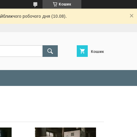
Кошик
айближчого робочого дня (10.08).
Кошик