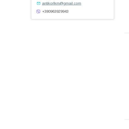
antikorlkm@gmail.com
+380963929943