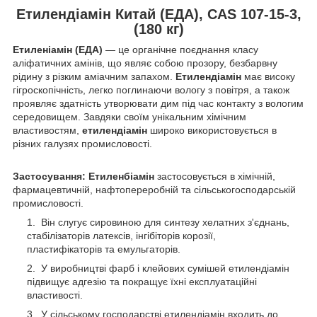
Етилендіамін Китай (ЕДА), CAS 107-15-3,
(180 кг)
Етиленіамін (ЕДА)
— це органічне поєднання класу
аліфатичних амінів, що являє собою прозору, безбарвну
рідину з різким аміачним запахом.
Етилендіамін
має високу
гігроскопічність, легко поглинаючи вологу з повітря, а також
проявляє здатність утворювати дим під час контакту з вологим
середовищем. Завдяки своїм унікальним хімічним
властивостям,
етилендіамін
широко використовується в
різних галузях промисловості.
Застосування: Етиленбіамін
застосовується в хімічній,
фармацевтичній, нафтопереробній та сільськогосподарській
промисловості.
Він слугує сировиною для синтезу хелатних з'єднань,
стабілізаторів латексів, інгібіторів корозії,
пластифікаторів та емульгаторів.
У виробництві фарб і клейових сумішей етилендіамін
підвищує адгезію та покращує їхні експлуатаційні
властивості.
У сільському господарстві етилендіамін входить до