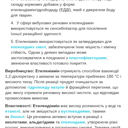
складу кормових добавок у формі
етилендіамінгідройодиду (ЕДДІ), який є джерелом йоду
для тварин.
У сфері вибухових речовин етилендіамін
використовується як сенсибілізатор для посилення
їхньої реакційної здатності.
Етиленіамін використовується як затверджувач для
епоксидних смол
, забезпечуючи їхню міцність і хімічну
стійкість. Однак у деяких випадках може
застосовуватися в поєднанні з
пластифікаторами
,
змінюючи властивості готового покриття.
Виробництво: Етиленіамін
отримують способом взаємодії
1,2-діхлоретану з аміаком за температури приблизно 180 °C і
високого тиску. Після реакції продукт очищається за
допомогою
гідроксиду натрію
й фракційної перегонки, що
дає змогу отримати речовину високої чистоти, що відповідає
промисловим вимогам.
Властивості: Етилендіамін
має високу розчинність у воді та
етанолі
, але не змішується з
вуглеводнями
, такими
як
бензол
. Ця речовина активно вступає в реакції з
кислотами
,
альдегідами
та
епоксидами
, утворюючи різні
похідні, використовувані в органічному синтезі. Завдяки своїй