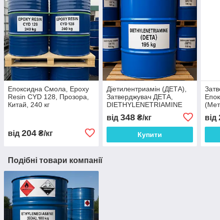
Епоксидна Смола, Epoxy
Діетилентриамін (ДЕТА),
Затв
Resin CYD 128, Прозора,
Затверджувач ДЕТА,
Епо
Китай, 240 кг
DIETHYLENETRIAMINE
(Мет
ангі
348
від
₴/кг
від
Meth
anhy
204
від
₴/кг
Купити
Подібні товари компанії