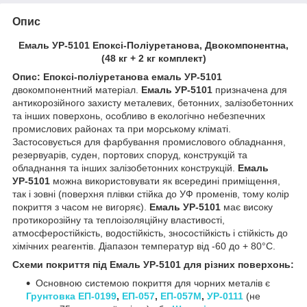
Опис
Емаль УР-5101 Епоксі-Поліуретанова, Двокомпонентна,
(48 кг + 2 кг комплект)
Опис: Епоксі-поліуретанова емаль УР-5101
двокомпонентний матеріал.
Емаль УР-5101
призначена для
антикорозійного захисту металевих, бетонних, залізобетонних
та інших поверхонь, особливо в екологічно небезпечних
промислових районах та при морському кліматі.
Застосовується для фарбування промислового обладнання,
резервуарів, суден, портових споруд, конструкцій та
обладнання та інших залізобетонних конструкцій.
Емаль
УР-5101
можна використовувати як всередині приміщення,
так і зовні (поверхня плівки стійка до УФ променів, тому колір
покриття з часом не вигоряє).
Емаль УР-5101
має високу
протикорозійну та теплоізоляційну властивості,
атмосферостійкість, водостійкість, зносостійкість і стійкість до
хімічних реагентів. Діапазон температур від -60 до + 80°C.
Схеми покриття під Емаль УР-5101 для різних поверхонь:
Основною системою покриття для чорних металів є
Грунтовка ЕП-0199
,
ЕП-057
,
ЕП-057М
,
УР-0111
(не