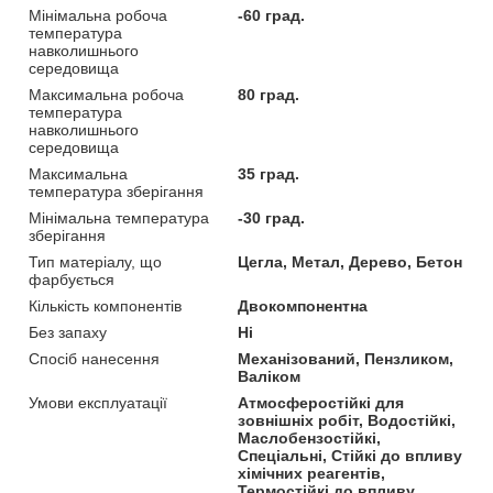
Мінімальна робоча
-60 град.
температура
навколишнього
середовища
Максимальна робоча
80 град.
температура
навколишнього
середовища
Максимальна
35 град.
температура зберігання
Мінімальна температура
-30 град.
зберігання
Тип матеріалу, що
Цегла, Метал, Дерево, Бетон
фарбується
Кількість компонентів
Двокомпонентна
Без запаху
Ні
Спосіб нанесення
Механізований, Пензликом,
Валіком
Умови експлуатації
Атмосферостійкі для
зовнішніх робіт, Водостійкі,
Маслобензостійкі,
Спеціальні, Стійкі до впливу
хімічних реагентів,
Термостійкі до впливу