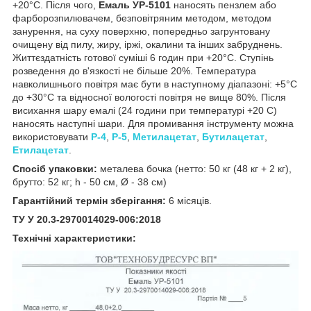
+20°С. Після чого,
Емаль УР-5101
наносять пензлем або
фарборозпилювачем, безповітряним методом, методом
занурення, на суху поверхню, попередньо загрунтовану
очищену від пилу, жиру, іржі, окалини та інших забруднень.
Життєздатність готової суміші 6 годин при +20°С. Ступінь
розведення до в'язкості
не більше 20%. Температура
навколишнього повітря має бути в наступному діапазоні: +5°С
до +30°С та відносної вологості повітря не вище 80%. Після
висихання шару емалі (24 години при температурі +20 С)
наносять наступні шари. Для промивання інструменту можна
використовувати
Р-4
,
Р-5
,
Метилацетат
,
Бутилацетат
,
Етилацетат
.
Спосіб упаковки:
металева бочка (нетто: 50 кг (48 кг + 2 кг),
брутто: 52 кг; h - 50 см, Ø - 38 см)
Гарантійний термін зберігання:
6 місяців.
ТУ У 20.3-2970014029-006:2018
Технічні характеристики: