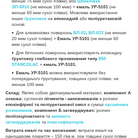
менше 75 мкм сухої плівки) або
Шпаклівка
ЭП-0010
(не менше 100 мкм) +
емаль УР-5101
(не
менше 60 мкм сухої плівки). Можливе використання
інших
ґрунтовок
на
епоксидній
або
поліуретановій
основі.
Для алюмінієвих поверхонь
ВЛ-02
,
ВЛ-023
(не менше
20 мкм сухої плівки) +
Емаль УР-5101
(не менше 60
мкм сухої плівки).
Для бетонних поверхонь використовують епоксидну
ґрунтовку глибокого проникнення типу
850
STANCOLAC
+
емаль УР-5101.
Емаль УР-5101
можна використовувати без
попереднього ґрунтування, товщина сухої плівки, не
менше 100 мкм.
Склад:
Являє собою двопакувальний матеріал,
компонент А
основа:
суспензія
пігментів
і
наповнювачів
в розчині
епокіефірної та поліуретанової смол
в суміші
органічних
розчинників
,
компонент Б затверджувач:
розчин
поліізоціонатного
та
амінного
затверджувачів
та
пластифікаторів
.
Витрата емалі та час висихання:
витрата емалі на
одношарове покриття – 150 г/кв.м. при товщині сухої плівки