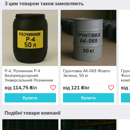
З цим товаром також замовляють
Р-4, Розчинник Р-4
Грунтовка АК-069 Жовто-
Грун
Безприкурсорний,
Зелена, 50 кг
Фосф
Універсальний Розчинник
комп
Р4
114,75
121
від
₴/л
від
₴/кг
від
Купити
Купити
Подібні товари компанії