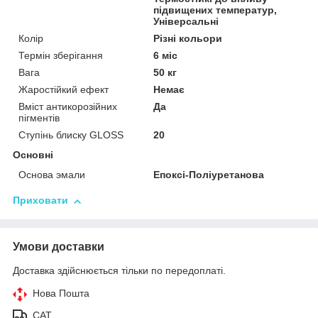
підвищених температур,
Універсальні
Колір
Різні кольори
Термін зберігання
6 міс
Вага
50 кг
Жаростійкий ефект
Немає
Вміст антикорозійних
Да
пігментів
Ступінь блиску GLOSS
20
Основні
Основа эмали
Епоксі-Поліуретанова
Приховати
Умови доставки
Доставка здійснюється тільки по передоплаті.
Нова Пошта
САТ