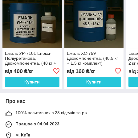
Емаль УР-7101 Епоксі-
Емаль ХС-759
Емал
Поліуретанова,
Двокомпонентна, (48,5 кг
Двок
Двокомпонентна, (48 кг +
+ 1,5 кг комплект)
2 кг
2 кг комплект)
400
160
від
₴/кг
від
₴/кг
від
Купити
Купити
Про нас
100% позитивних з 28 відгуків за рік
Працює з 04.04.2023
м. Київ