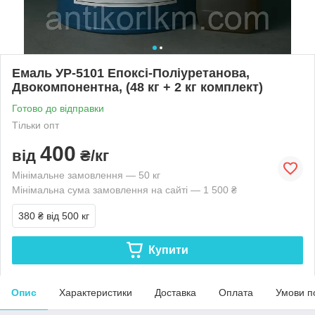
Емаль УР-5101 Епоксі-Поліуретанова,
Двокомпонентна, (48 кг + 2 кг комплект)
Готово до відправки
Тільки опт
400
від
₴/кг
Мінімальне замовлення — 50 кг
Мінімальна сума замовлення на сайті — 1 500 ₴
380 ₴
від 500 кг
Купити
Опис
Характеристики
Доставка
Оплата
Умови п