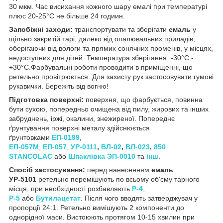
30 мкм. Час висихання кожного шару емалі при температурі
плюс 20-25°C не більше 24 годиин.
Запобіжні заходи:
транспортувати та зберігати
емаль
у
щільно закритій тарі, далеко від опалювальних приладів,
оберігаючи від вологи та прямих сонячних променів, у місцях,
недоступних для дітей. Температура зберігання: -30°C -
+30°C.Фарбувальні роботи проводити в приміщенні, що
ретельно провітрюється. Для захисту рук застосовувати гумові
рукавички. Бережіть від вогню!
Підготовка поверхні:
поверхня, що фарбується, повинна
бути сухою, попередньо очищена від пилу, жирових та інших
забруднень, іржі, окалини, знежиреної. Попереднє
ґрунтування поверхні металу здійснюється
ґрунтовками
ЕП-0199
,
ЕП-057М
,
ЕП-057
,
УР-0111
,
ВЛ-02
,
ВЛ-023
,
850
STANCOLAC
або
Шпаклівка ЭП-0010
та
інш
.
Спосіб застосування:
перед нанесенням
емаль
УР-5101
ретельно перемішують по всьому об'єму тарного
місця, при необхідності розбавляють
Р-4
,
Р-5
або
Бутилацетат
. Після чого вводять затверджувач у
пропорції 24:1. Ретельно вимішують 2 компоненти до
однорідної маси.
Вистоюють протягом 10-15 хвилин при