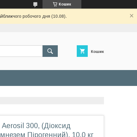
Кошик
айближчого робочого дня (10.08).
Кошик
Aerosil 300, (Діоксид
мнезем Пірогенний), 10,0 кг