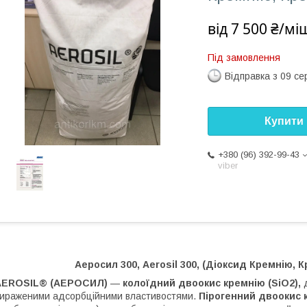
від
7 500 ₴/мі
Під замовлення
Відправка з 09 се
Купити
+380 (96) 392-99-43
viber
Аеросил 300, Aerosil 300, (Діоксид Кремнію, К
AEROSIL® (АЕРОСИЛ)
—
колоїдний двоокис кремнію (SiO2),
д
ираженими адсорбційними властивостями.
Пірогенний двоокис 