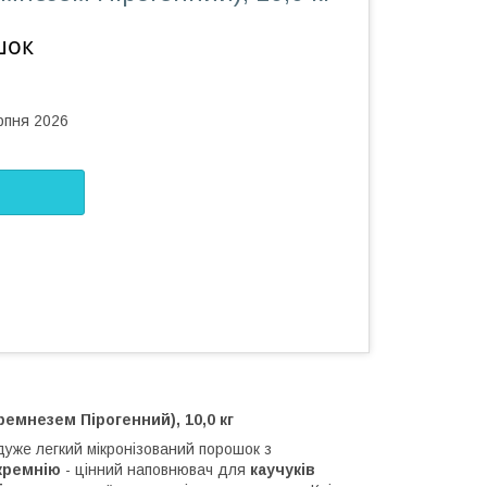
шок
рпня 2026
ремнезем Пірогенний), 10,0 кг
уже легкий мікронізований порошок з
кремнію
- цінний наповнювач для
каучуків