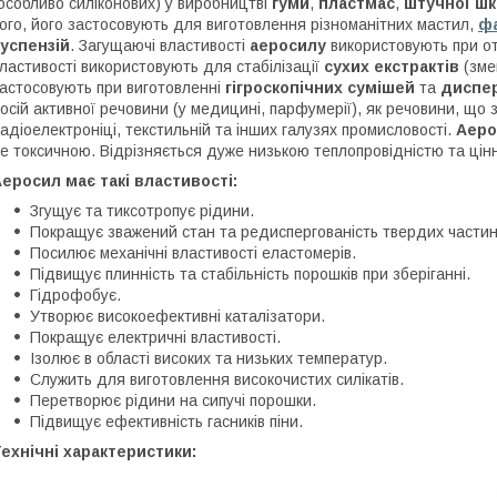
особливо силіконових) у виробництві
гуми
,
пластмас
,
штучної шк
ого, його застосовують для виготовлення різноманітних мастил,
ф
успензій
. Загущаючі властивості
аеросилу
використовують при о
ластивості використовують для стабілізації
сухих екстрактів
(змен
астосовують при виготовленні
гігроскопічних сумішей
та
диспер
осій активної речовини (у медицині, парфумерії), як речовини, що 
адіоелектроніці, текстильній та інших галузях промисловості.
Аеро
е токсичною. Відрізняється дуже низькою теплопровідністю та цін
еросил має такі властивості:
Згущує та тиксотропує рідини.
Покращує зважений стан та редиспергованість твердих частин
Посилює механічні властивості еластомерів.
Підвищує плинність та стабільність порошків при зберіганні.
Гідрофобує.
Утворює високоефективні каталізатори.
Покращує електричні властивості.
Ізолює в області високих та низьких температур.
Служить для виготовлення високочистих силікатів.
Перетворює рідини на сипучі порошки.
Підвищує ефективність гасників піни.
ехнічні характеристики: