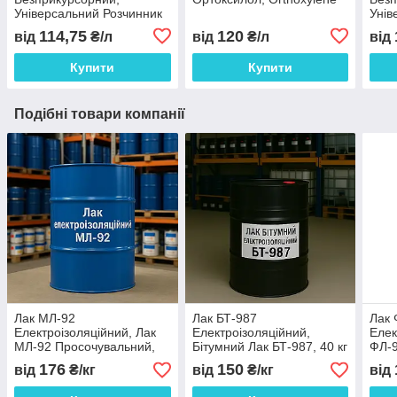
Універсальний Розчинник
Унів
Р4
Р5
114,75
120
від
₴/л
від
₴/л
від
Купити
Купити
Подібні товари компанії
Лак МЛ-92
Лак БТ-987
Лак 
Електроізоляційний, Лак
Електроізоляційний,
Елек
МЛ-92 Просочувальний,
Бітумний Лак БТ-987, 40 кг
ФЛ-9
45 кг
45 к
176
150
від
₴/кг
від
₴/кг
від