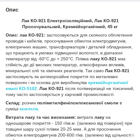
Опис
Лак КО-921 Електроізоляційний, Лак КО-921
Просочувальний, Кремнійорганічний, 45 кг
Опис: лак КО-921:
застосовуються для скляного обплетення
проводів і кабелів, просочування обмоток електродвигунів,
електричних машин, трансформаторів і деталей обладнання,
що працюють в умовах підвищеної вологості, в діапазоні
температур від -60°C до + 250°C. Плівка
лаку КО-921
має
стійкість до дії високих температур, атмосферних впливів,
мінеральної олії та хімічних реагентів. Так само
Лак КО-921
застосовують як антикорозійне покриття по металевих
поверхнях і як основа для виробництва
кремнійорганічної
емалі КО-5102
.
Лак КО-921
після полімеризації не токсичний,
тому часто застосовується у харчовій промисловості.
Склад:
розчин
поліметилфенілсилоксанової смоли
в
суміші
ксилола
.
Витрата лаку та час висихання:
витрата
лаку
на
одношарове покриття - 150 г/кв.м. (залежно від поверхні) при
товщині шару сухої плівки 20-25 мкм. А для просочення
обмоток електродвигунів 200-600 г/кв. (залежно від щільності і