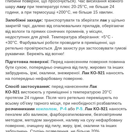
глибини поверхні, що просочується). Час висихання кожного
шару
лаку
при температурі плюс 20-25°C, не більше 24
години, а при термосушці +200°C, не більше 15 хвилин.
Запобіжні заходи:
транспортувати та зберігати
лак
у щільно
закритій тарі, далеко від опалювальних приладів, оберігаючи
від вологи та прямих сонячних променів, у місцях,
недоступних для дітей. Температура зберігання: +5°С -
+30°С. Фарбувальні роботи проводити в приміщенні, що
ретельно провітрюється. Для захисту рук застосовувати гумові
рукавички. Бережіть від вогню!
Підготовка поверхні:
Перед нанесенням поверхня повинна
бути сухою, попередньо очищена від пилу, жирових та інших
забруднень, іржі, окалини, знежиреної.
Лак КО-921
наносять
на попередньо нефарбовану поверхню.
Спосіб застосування:
перед нанесенням
Лак
КО-921
вистоюють у приміщенні з температурою 20°С
протягом 24 години. Після чого ретельно перемішують по
всьому об'єму тарного місця, при необхідності розбавляють
розчинниками
ксилолом
,
Р-4
або
Р-5
.
Лак КО-921
наносять
пензлем або валиком, фарборозпилювачем, безповітряним
методом, методом занурення, наливу на суху нефарбовану
поверхню, очищену від пилу, жиру, іржі, окалини та інших
забруднень. Ступінь розведення, не більше 20%.