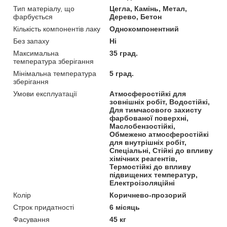
Тип матеріалу, що
Цегла, Камінь, Метал,
фарбується
Дерево, Бетон
Кількість компонентів лаку
Однокомпонентний
Без запаху
Ні
Максимальна
35 град.
температура зберігання
Мінімальна температура
5 град.
зберігання
Умови експлуатації
Атмосферостійкі для
зовнішніх робіт, Водостійкі,
Для тимчасового захисту
фарбованої поверхні,
Маслобензостійкі,
Обмежено атмосферостійкі
для внутрішніх робіт,
Спеціальні, Стійкі до впливу
хімічних реагентів,
Термостійкі до впливу
підвищених температур,
Електроізоляційні
Колір
Коричнево-прозорий
Строк придатності
6 місяць
Фасування
45 кг