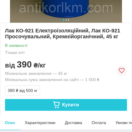
Лак КО-921 Електроізоляційний, Лак КО-921
Просочувальний, Кремнійорганічний, 45 кг
В наявності
Тільки опт
390
від
₴/кг
Мінімальне замовлення — 45 кг
Мінімальна сума замовлення на сайті — 1 500 ₴
380 ₴
від 500 кг
Купити
Опис
Характеристики
Доставка
Оплата
Умови п