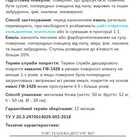
бути сухою, попередньо очищена від пилу, жирових та інших
забруднень, іржі, окалини, знежиреної.
Спосіб застосування:
перед нанесенням
емаль
ретельно
перемішують, при необхідності розбавляють
уайт-спіритом
,
сольвентом
,
ксилолом
або їх сумішшю в пропорції 1:1.
Емаль
наносять пензлем або фарборозпилювачем на суху
поверхню, попередньо очищену від пилу, жиру, іржі, окалини
та інших забруднень. Ступінь розведення до в'язкості не
більше 20%.
Термін служби покриття:
Термін служби двошарового
покриття
емаллю ГФ-1426
в умовах помірного клімату не
менше 2-х років, а якщо поверхня була попередньо
загрунтована і витримані всі умови емалі, покриття на основі
емалі ГФ-1426
може прослужити 4-5 і більше років.
Спосіб упаковки:
металева бочка (нетто: 50 кг, брутто: 52 кг;
h - 50 см, Ø - 38 см)
Гарантійний термін зберігання:
12 місяців.
ТУ У 20.3-2970014029-003:2018
Технічні характеристики: