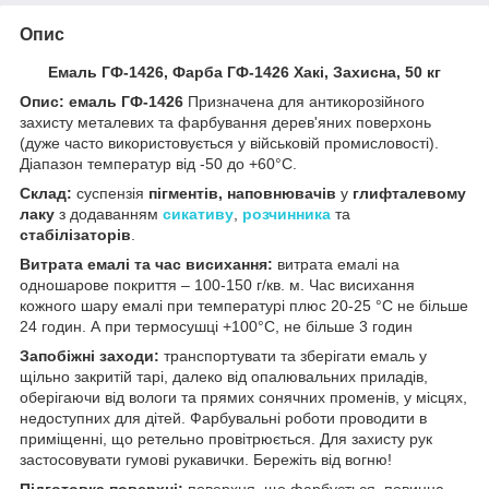
Опис
Емаль ГФ-1426, Фарба ГФ-1426 Хакі, Захисна, 50 кг
Опис: емаль ГФ-1426
Призначена для антикорозійного
захисту металевих та фарбування дерев'яних поверхонь
(дуже часто використовується у військовій промисловості).
Діапазон температур від -50 до +60°C.
Склад:
суспензія
пігментів,
наповнювачів
у
глифталевому
лаку
з додаванням
сикативу
,
розчинника
та
стабілізаторів
.
Витрата емалі та час висихання:
витрата емалі на
одношарове покриття – 100-150 г/кв. м. Час висихання
кожного шару емалі при температурі плюс 20-25 °C не більше
24 годин. А при термосушці +100°C, не більше 3 годин
Запобіжні заходи:
транспортувати та зберігати емаль у
щільно закритій тарі, далеко від опалювальних приладів,
оберігаючи від вологи та прямих сонячних променів, у місцях,
недоступних для дітей. Фарбувальні роботи проводити в
приміщенні, що ретельно провітрюється. Для захисту рук
застосовувати гумові рукавички. Бережіть від вогню!
Підготовка поверхні:
поверхня, що фарбується, повинна