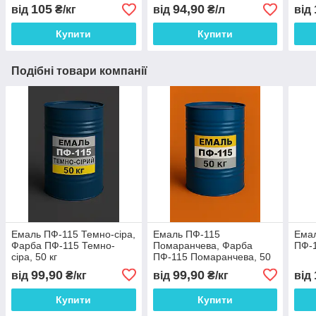
646
105
94,90
від
₴/кг
від
₴/л
від
Купити
Купити
Подібні товари компанії
Емаль ПФ-115 Темно-сіра,
Емаль ПФ-115
Емал
Фарба ПФ-115 Темно-
Помаранчева, Фарба
ПФ-1
сіра, 50 кг
ПФ-115 Помаранчева, 50
кг
99,90
99,90
від
₴/кг
від
₴/кг
від
Купити
Купити