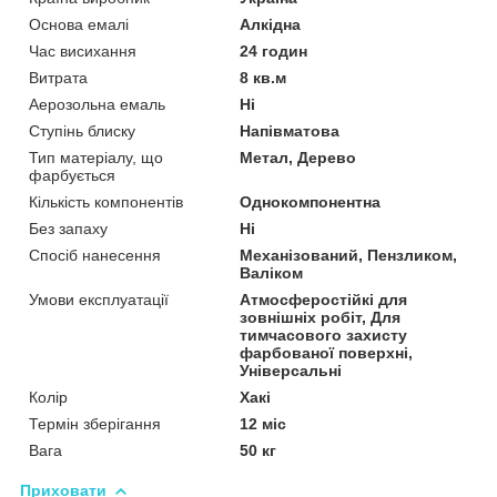
Основа емалі
Алкідна
Час висихання
24 годин
Витрата
8 кв.м
Аерозольна емаль
Ні
Ступінь блиску
Напівматова
Тип матеріалу, що
Метал, Дерево
фарбується
Кількість компонентів
Однокомпонентна
Без запаху
Ні
Спосіб нанесення
Механізований, Пензликом,
Валіком
Умови експлуатації
Атмосферостійкі для
зовнішніх робіт, Для
тимчасового захисту
фарбованої поверхні,
Універсальні
Колір
Хакі
Термін зберігання
12 міс
Вага
50 кг
Приховати