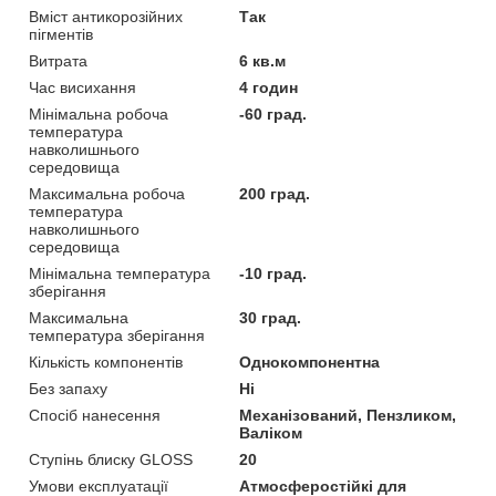
Вміст антикорозійних
Так
пігментів
Витрата
6 кв.м
Час висихання
4 годин
Мінімальна робоча
-60 град.
температура
навколишнього
середовища
Максимальна робоча
200 град.
температура
навколишнього
середовища
Мінімальна температура
-10 град.
зберігання
Максимальна
30 град.
температура зберігання
Кількість компонентів
Однокомпонентна
Без запаху
Ні
Спосіб нанесення
Механізований, Пензликом,
Валіком
Ступінь блиску GLOSS
20
Умови експлуатації
Атмосферостійкі для