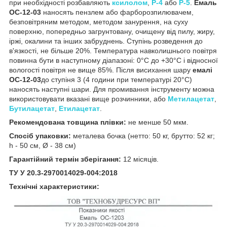
при необхідності розбавляють
ксилолом
,
Р-4
або
Р-5
.
Емаль
ОС-12-03
наносять пензлем або фарборозпилювачем,
безповітряним методом, методом занурення, на суху
поверхню, попередньо загрунтовану, очищену від пилу, жиру,
іржі, окалини та інших забруднень. Ступінь розведення до
в'язкості, не більше 20%. Температура навколишнього повітря
повинна бути в наступному діапазоні: 0°С до +30°С і відносної
вологості повітря не вище 85%. Після висихання шару
емалі
ОС-12-03
до ступіня 3 (4 години при температурі 20°С)
наносять наступні шари. Для промивання інструменту можна
використовувати вказані вище розчинники, або
Метилацетат
,
Бутилацетат
,
Етилацетат
.
Рекомендована товщина плівки:
не менше 50 мкм.
Спосіб упаковки:
металева бочка (нетто: 50 кг, брутто: 52 кг;
h - 50 см, Ø - 38 см)
Гарантійний термін зберігання:
12 місяців.
ТУ У 20.3-2970014029-004:2018
Технічні характеристики: