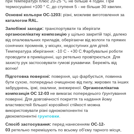
при температурі плюс 20-25 °C не більше 4 годин. При
термосушінні +100 ° C, до ступеня 5 - не більше 30 хвилин.
Основні кольори ОС-1203:
різні, можливе виготовлення за
каталогом RAL.
Запобіжні заходи:
транспортувати та зберігати
органосилікатну композицію
у щільно закритій тарі, далеко
від опалювальних приладів, оберігаючи від вологи та прямих
сонячних променів, у місцях, недоступних для дітей.
Температура зберігання: -10 С - +30 С.Фарбувальні роботи
проводити в приміщенні, що ретельно провітрюється. Для
захисту рук застосовувати гумові рукавички. Бережіть від
вогню!
Підготовка поверхні:
поверхня, що фарбується, повинна
бути сухою, попередньо очищеною від пилу, жирових та інших
забруднень, іржі, окалини, знежиреної.
Органосилікатна
композиція ОС 12-03
не вимагає попереднього ґрунтування
поверхні. Для довговічності покриття та надання йому
властивостей більшої корозійної стійкості можна
використовувати різні однокомпонентні та
двокомпонентні
грунтовки
.
Спосіб застосування:
перед нанесенням
ОС-12-
03
ретельно перемішують по всьому об'єму тарного місця,