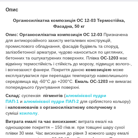
Опис
Органосилікатна композиція ОС 12-03 Термостійка,
Фасадна, 50 кг
Опис: Органосилікатна композиція ОС 12-03
Призначена
для антикорозійного захисту металевих конструкцій,
промислового обладнання, фасадів будівель та споруд,
залізобетонної арматури, чудово наноситься по цегляних,
бетонних та оштукатурених поверхнях. Плівка
ОС-1203
має
відмінну термостійкість і стійкість до морозу, підвищує волого-,
і вогнезахист фанери. Покриття даною
комозицією
може
експлуатуватися при перепадах температур навколишнього
середовища від -60°C до +200°C.
Емаль ОС-1203
не вимагає
попереднього ґрунтування поверхні.
Склад:
суспензія
пігментів
(
алюмінієвої пудри
ПАП-1
и
алюмінієвої пудри ПАП-2
для сріблястого кольору)
і
наповнювачів
в
органосилікатному сполучному
в
суміші
ксилолу
.
Витрата емалі та час висихання:
витрата емалі на
одношарове покриття – 150 г/кв.м. при товщині шару сухої
плівки 30 мкм. Час висихання до рівня 3 кожного шару емалі