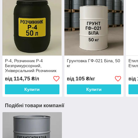
Р-4, Розчинник Р-4
Грунтовка ГФ-021 Біла, 50
Етил
Безприкурсорний,
кг
Етил
Універсальний Розчинник
Р4
114,75
105
від
₴/л
від
₴/кг
від
Купити
Купити
Подібні товари компанії