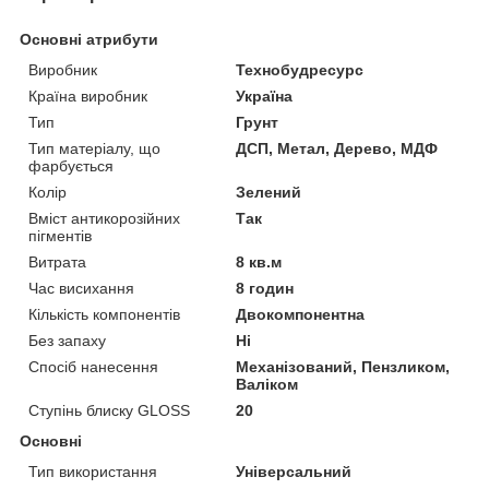
Основні атрибути
Виробник
Технобудресурс
Країна виробник
Україна
Тип
Грунт
Тип матеріалу, що
ДСП, Метал, Дерево, МДФ
фарбується
Колір
Зелений
Вміст антикорозійних
Так
пігментів
Витрата
8 кв.м
Час висихання
8 годин
Кількість компонентів
Двокомпонентна
Без запаху
Ні
Спосіб нанесення
Механізований, Пензликом,
Валіком
Ступінь блиску GLOSS
20
Основні
Тип використання
Універсальний