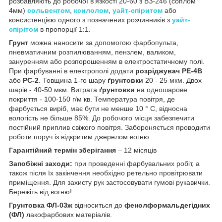
розбавляють до робочої в'язкості 20-60 з ВЗ-246 (соплом
4мм)
сольвентом
,
ксилолом
,
уайт-спіритом
або
консистенцією одного з позначених розчинників з
уайт-
спірітом
в пропорції 1:1.
Грунт
можна наносити за допомогою фарбопульта,
пневматичним розпилюванням, пензлем, валиком,
зануренням або розпорошенням в електростатичному полі.
При фарбуванні в електрополі додати
розріджувач РЕ-4В
або
РС-2
. Товщина 1-го шару
ґрунтовки
20 - 25 мкм. Двох
шарів - 40-50 мкм. Витрата
ґрунтовки
на одношарове
покриття - 100-150 г/м кв. Температура повітря, де
фарбується виріб, має бути не менше 10 ° С, відносна
вологість не більше 85%. До робочого місця забезпечити
постійний приплив свіжого повітря. Забороняється проводити
роботи поруч із відкритим джерелом вогню.
Гарантійний термін зберігання
– 12 місяців
Запобіжні заходи:
при проведенні фарбувальних робіт, а
також після їх закінчення необхідно ретельно провітрювати
приміщення. Для захисту рук застосовувати гумові рукавички.
Бережіть від вогню!
Грунтовка ФЛ-03ж
відноситься до
фенолформальдегідних
(ФЛ)
лакофарбових матеріалів.