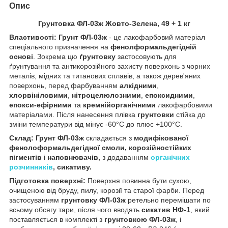
Опис
Грунтовка ФЛ-03ж Жовто-Зелена, 49 + 1 кг
Властивості: Грунт ФЛ-03ж
- це лакофарбовий матеріал
спеціального призначення на
фенолформальдегідній
основі
. Зокрема цю
ґрунтовку
застосовують для
ґрунтування та антикорозійного захисту поверхонь з чорних
металів, мідних та титанових сплавів, а також дерев'яних
поверхонь, перед фарбуванням
алкідними
,
хлорвініловими
,
нітроцелюлозними
,
епоксидними
,
епокси-ефірними
та
кремнійорганічними
лакофарбовими
матеріалами. Після нанесення плівка
грунтовки
стійка до
зміни температури від мінус -60°С до плюс +100°С.
Склад: Грунт ФЛ-03ж
складається з
модифікованої
фенолоформальдегідної смоли, корозійностійких
пігментів
і
наповнювачів,
з додаванням
органічних
розчинників
, сикативу.
Підготовка поверхні:
Поверхня повинна бути сухою,
очищеною від бруду, пилу, корозії та старої фарби. Перед
застосуванням
грунтовку ФЛ-03ж
ретельно перемішати по
всьому обсягу тари, після чого вводять
сикатив НФ-1
, який
поставляється в комплекті з
грунтовкою ФЛ-03ж
, і