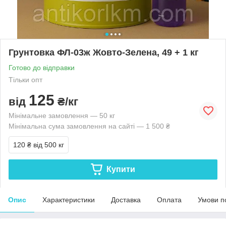
Грунтовка ФЛ-03ж Жовто-Зелена, 49 + 1 кг
Готово до відправки
Тільки опт
125
від
₴/кг
Мінімальне замовлення — 50 кг
Мінімальна сума замовлення на сайті — 1 500 ₴
120 ₴
від 500 кг
Купити
Опис
Характеристики
Доставка
Оплата
Умови п