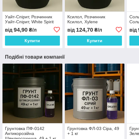
Уайт-Спірит, Розчинник
Ксилол, Розчинник
Соль
Уайт-Спірит, White Spirit
Ксилол, Xylene
Соль
94,90
124,70
від
₴/л
від
₴/л
від
Купити
Купити
Подібні товари компанії
Грунтовка ПФ-0142
Грунтовка ФЛ-03 Сіра, 49
Грун
Антикорозійна
+ 1 кг
Зеле
Швидкосохнуча, 49 + 1 кг