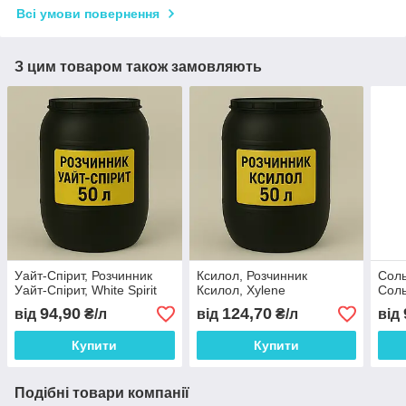
Всі умови повернення
З цим товаром також замовляють
Уайт-Спірит, Розчинник
Ксилол, Розчинник
Соль
Уайт-Спірит, White Spirit
Ксилол, Xylene
Соль
94,90
124,70
від
₴/л
від
₴/л
від
Купити
Купити
Подібні товари компанії