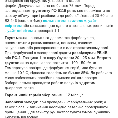
очищеною від бруду, пилу, корозії та старої
фарби. Допускається іржа не більше 75 мкм. Перед
застосуванням
грунтовку ГФ-0119
ретельно перемішати по
всьому об'єму тари і розбавити до робочої в'язкості 20-60 с по
ВЗ-246 (соплом 4мм)
сольвентом
,
ксилолом
,
уайт-
спіритом
або консистенцією одного з позначених розчинників
з
уайт-спірітом
в пропорції 1:1.
Грунт
можна наносити за допомогою фарбопульта,
пневматичним розпилюванням, пензлем, валиком,
зануренням або розпорошенням в електростатичному полі.
При фарбуванні в електрополі додати
розріджувач РЕ-4В
або
РС-2
. Товщина 1-го шару ґрунтовки 20 - 25 мкм. Витрата
ґрунтовки
на одношарове покриття - 100-150 г/м кв.
Температура повітря, де фарбується виріб, має бути не
менше 10 ° С, відносна вологість не більше 85%. До робочого
місця забезпечити постійний приплив свіжого повітря.
Забороняється проводити роботи поруч із відкритим
джерелом вогню.
Гарантійний термін зберігання
– 12 місяців
Запобіжні заходи:
при проведенні фарбувальних робіт, а
також після їх закінчення необхідно ретельно провітрювати
приміщення. Для захисту рук застосовувати гумові рукавички.
Бережіть від вогню!