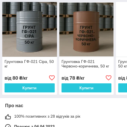
Грунтовка ГФ-021 Сіра, 50
Грунтовка ГФ-021
Грун
кг
Червоно-коричнева, 50 кг
50 к
80
78
від
₴/кг
від
₴/кг
від
Купити
Купити
Про нас
100% позитивних з 28 відгуків за рік
Працює з 04.04.2023