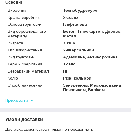
Основні
Виробник
Технобудресурс
Країна виробник
Україна
Основа грунтовки
Гліфталева
Вид оброблюваного
Бетон, Гіпсокартон, Дерево,
матеріалу
Метал
Витрата
7 кв.м
Тип використання
Універсальний
Вид грунтовки
Адгезивна, Антикорозійна
Термін зберігання
12 міс
Безбарвний матеріал
Ні
Колір
Різні кольори
Спосіб нанесення
Зануренням, Механізований,
Пензликом, Валіком
Приховати
Умови доставки
Доставка здійснюється тільки по передоплаті.