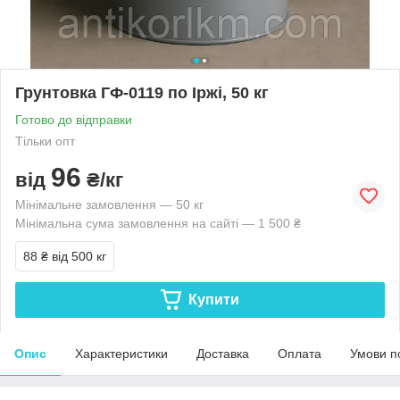
Грунтовка ГФ-0119 по Іржі, 50 кг
Готово до відправки
Тільки опт
96
від
₴/кг
Мінімальне замовлення — 50 кг
Мінімальна сума замовлення на сайті — 1 500 ₴
88 ₴
від 500 кг
Купити
Опис
Характеристики
Доставка
Оплата
Умови п