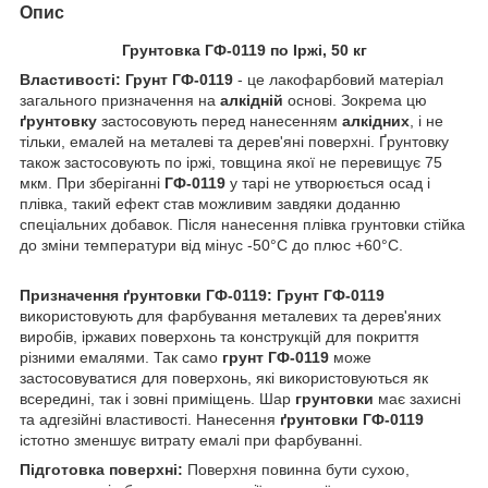
Опис
Грунтовка ГФ-0119 по Іржі, 50 кг
Властивості: Грунт ГФ-0119
- це лакофарбовий матеріал
загального призначення на
алкідній
основі. Зокрема цю
ґрунтовку
застосовують перед нанесенням
алкідних
, і не
тільки, емалей на металеві та дерев'яні поверхні. Ґрунтовку
також застосовують по іржі, товщина якої не перевищує 75
мкм. При зберіганні
ГФ-0119
у тарі не утворюється осад і
плівка, такий ефект став можливим завдяки доданню
спеціальних добавок. Після нанесення плівка грунтовки стійка
до зміни температури від мінус -50°С до плюс +60°С.
Призначення ґрунтовки ГФ-0119: Грунт ГФ-0119
використовують для фарбування металевих та дерев'яних
виробів, іржавих поверхонь та конструкцій для покриття
різними емалями. Так само
грунт ГФ-0119
може
застосовуватися для поверхонь, які використовуються як
всередині, так і зовні приміщень. Шар
грунтовки
має захисні
та адгезійні властивості. Нанесення
ґрунтовки ГФ-0119
істотно зменшує витрату емалі при фарбуванні.
Підготовка поверхні:
Поверхня повинна бути сухою,