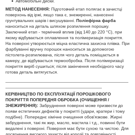
Автомобільні диски.
МЕТОД НАНЕСЕННЯ:
Підготовчий етап полягає в зачистці
поверхонь від іржі, якщо така є, знежиренні, нанесенні
грунтувальних шарів і висушуванні.
Поліефірна фарба
наноситься на деталь шляхом розпилення порошку.
Заключний етап - термічний вплив (від 140 до 220 °С), при
якому відбувається оплавлення та полімеризація покриття.
На поверхні утворюється міцна еластична захисна плівка. При
фарбуванні вручну порошок наноситься за допомогою
пістолета-розпилювача, після чого деталь поміщається в
камеру, де відбувається термообробка. Після полімеризації
покриття виріб сушиться; після закінчення необхідного часу
готова деталь витягується.
___________________________________________________
________________________________________
КЕРІВНИЦТВО ПО ЕКСПЛУАТАЦІЇ ПОРОШКОВОГО
ПОКРИТТЯ ПОПЕРЕДНЯ ОБРОБКА (ОЧИЩЕННЯ /
ЗНЕЖИРЕННЯ):
Забруднення поверхні може призвести до
появи естетичних дефектів у покритті (удари, кратери і тому
подібне). Попереднє хімічне очищення обов'язкове. Жирні
забруднення, такі як жир, масло, мастила і т.д., повинні бути
видалені з поверхні. Поверхня має бути сухою та чистою. Для
досягнення високого захисту від корозії та довговічності