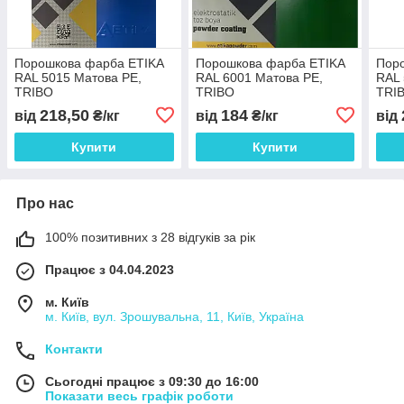
Порошкова фарба ETIKA
Порошкова фарба ETIKA
Пор
RAL 5015 Матова PE,
RAL 6001 Матова PE,
RAL 
TRIBO
TRIBO
TRI
218,50
184
від
₴/кг
від
₴/кг
від
Купити
Купити
Про нас
100% позитивних з 28 відгуків за рік
Працює з 04.04.2023
м. Київ
м. Київ, вул. Зрошувальна, 11, Київ, Україна
Контакти
Сьогодні працює з 09:30 до 16:00
Показати весь графік роботи