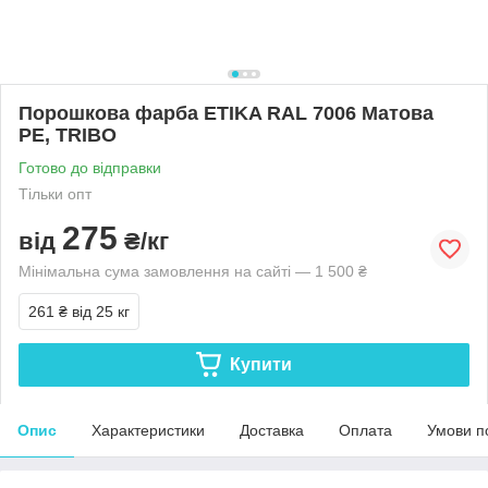
Порошкова фарба ETIKA RAL 7006 Матова
PE, TRIBO
Готово до відправки
Тільки опт
275
від
₴/кг
Мінімальна сума замовлення на сайті — 1 500 ₴
261 ₴
від 25 кг
Купити
Опис
Характеристики
Доставка
Оплата
Умови п