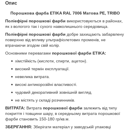
Опис
Порошкова фарба ETIKA RAL 7006 Матова PE, TRIBO
Поліефірні порошкові
фарби
використовуються в районах,
як з вологого так і сухого навколишнього середовища.
Поліефірні порошкові фарби
добре захищають забарвлену
поверхню від впливу ультрафіолетових променів, не
втрачаючи згодом свій колір.
Основними перевагами
порошкової фарби
ETIKA:
хімстійкість (кислоти, спирти, ацетон).
високий термін експлуатації.
невелика витрата.
високі антикорозійні властивості.
чудовий декоративний зовнішній вигляд.
не містять у складі розчинників.
ВИТРАТА:
Витрата
порошкової фарби
залежить від типу
покриття і товщини шару, в середньому витрата порошкової
фарби становить 150-180 гр/кв.м.
ЗБЕРІГАННЯ:
Зберігати матеріал у заводській упаковці