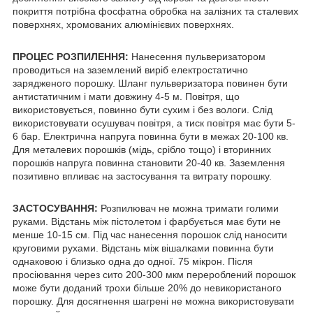
покриття потрібна фосфатна обробка на залізних та сталевих
поверхнях, хромованих алюмінієвих поверхнях.
ПРОЦЕС РОЗПИЛЕННЯ:
Нанесення пульверизатором
проводиться на заземлений виріб електростатично
зарядженого порошку. Шланг пульверизатора повинен бути
антистатичним і мати довжину 4-5 м. Повітря, що
використовується, повинно бути сухим і без вологи. Слід
використовувати осушувач повітря, а тиск повітря має бути 5-
6 бар. Електрична напруга повинна бути в межах 20-100 кв.
Для металевих порошків (мідь, срібло тощо) і вторинних
порошків напруга повинна становити 20-40 кв. Заземлення
позитивно впливає на застосування та витрату порошку.
ЗАСТОСУВАННЯ:
Розпилювач не можна тримати голими
руками. Відстань між пістолетом і фарбується має бути не
менше 10-15 см. Під час нанесення порошок слід наносити
круговими рухами. Відстань між вішалками повинна бути
однаковою і близько одна до одної. 75 мікрон. Після
просіювання через сито 200-300 мкм перероблений порошок
може бути доданий трохи більше 20% до невикористаного
порошку. Для досягнення шагрені не можна використовувати