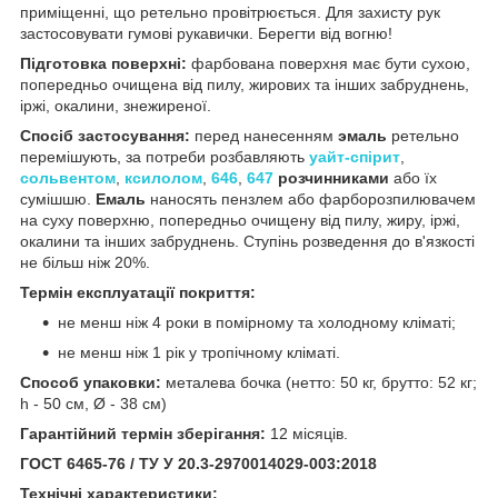
приміщенні, що ретельно провітрюється. Для захисту рук
застосовувати гумові рукавички. Берегти від вогню!
Підготовка поверхні:
фарбована поверхня має бути сухою,
попередньо очищена від пилу, жирових та інших забруднень,
іржі, окалини, знежиреної.
Спосіб застосування:
перед нанесенням
эмаль
ретельно
перемішують, за потреби розбавляють
уайт-спірит
,
сольвентом
,
ксилолом
,
646
,
647
розчинниками
або їх
сумішшю.
Емаль
наносять пензлем або фарборозпилювачем
на суху поверхню, попередньо очищену від пилу, жиру, іржі,
окалини та інших забруднень. Ступінь розведення до в'язкості
не більш ніж 20%.
Термін експлуатації покриття:
не менш ніж 4 роки в помірному та холодному кліматі;
не менш ніж 1 рік у тропічному кліматі.
Способ упаковки:
металева бочка (нетто: 50 кг, брутто: 52 кг;
h - 50 см, Ø - 38 см)
Гарантійний термін зберігання:
12 місяців.
ГОСТ 6465-76 / ТУ У 20.3-2970014029-003:2018
Технічні характеристики: