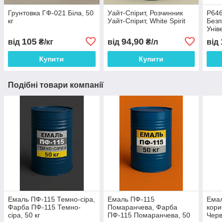
Грунтовка ГФ-021 Біла, 50
Уайт-Спірит, Розчинник
Р646
кг
Уайт-Спірит, White Spirit
Безп
Унів
646
105
94,90
від
₴/кг
від
₴/л
від
Купити
Купити
Подібні товари компанії
Емаль ПФ-115 Темно-сіра,
Емаль ПФ-115
Емал
Фарба ПФ-115 Темно-
Помаранчева, Фарба
кори
сіра, 50 кг
ПФ-115 Помаранчева, 50
Черв