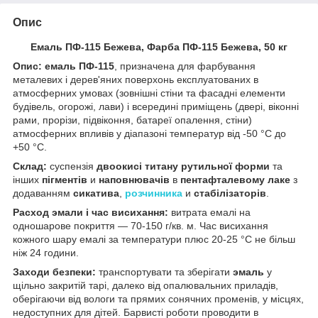
Опис
Емаль ПФ-115 Бежева, Фарба ПФ-115 Бежева, 50 кг
Опис: емаль ПФ-115
, призначена для фарбування
металевих і дерев'яних поверхонь експлуатованих в
атмосферних умовах (зовнішні стіни та фасадні елементи
будівель, огорожі, лави) і всередині приміщень (двері, віконні
рами, прорізи, підвіконня, батареї опалення, стіни)
атмосферних впливів у діапазоні температур від -50 °C до
+50 °C.
Склад:
суспензія
двоокисі титану рутильної форми
та
інших
пігментів
и
наповнювачів
в
пентафталевому лаке
з
додаванням
сикатива
,
розчинника
и
стабілізаторів
.
Расход эмали
і час висихання:
витрата емалі на
одношарове покриття — 70-150 г/кв. м. Час висихання
кожного шару емалі за температури плюс 20-25 °C не більш
ніж 24 години.
Заходи безпеки:
транспортувати та зберігати
эмаль
у
щільно закритій тарі, далеко від опалювальних приладів,
оберігаючи від вологи та прямих сонячних променів, у місцях,
недоступних для дітей. Барвисті роботи проводити в