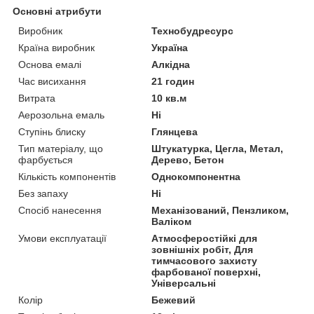
Основні атрибути
Виробник
Технобудресурс
Країна виробник
Україна
Основа емалі
Алкідна
Час висихання
21 годин
Витрата
10 кв.м
Аерозольна емаль
Ні
Ступінь блиску
Глянцева
Тип матеріалу, що
Штукатурка, Цегла, Метал,
фарбується
Дерево, Бетон
Кількість компонентів
Однокомпонентна
Без запаху
Ні
Спосіб нанесення
Механізований, Пензликом,
Валіком
Умови експлуатації
Атмосферостійкі для
зовнішніх робіт, Для
тимчасового захисту
фарбованої поверхні,
Універсальні
Колір
Бежевий