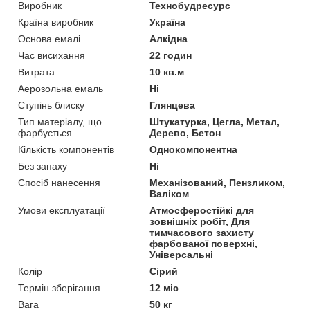
Виробник
Технобудресурс
Країна виробник
Україна
Основа емалі
Алкідна
Час висихання
22 годин
Витрата
10 кв.м
Аерозольна емаль
Ні
Ступінь блиску
Глянцева
Тип матеріалу, що
Штукатурка, Цегла, Метал,
фарбується
Дерево, Бетон
Кількість компонентів
Однокомпонентна
Без запаху
Ні
Спосіб нанесення
Механізований, Пензликом,
Валіком
Умови експлуатації
Атмосферостійкі для
зовнішніх робіт, Для
тимчасового захисту
фарбованої поверхні,
Універсальні
Колір
Сірий
Термін зберігання
12 міс
Вага
50 кг