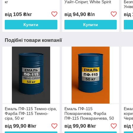
кг
Уайт-Спірит, White Spirit
Безп
Унів
646
105
94,90
від
₴/кг
від
₴/л
від
Купити
Купити
Подібні товари компанії
Емаль ПФ-115 Темно-сіра,
Емаль ПФ-115
Емал
Фарба ПФ-115 Темно-
Помаранчева, Фарба
кори
сіра, 50 кг
ПФ-115 Помаранчева, 50
Черв
кг
99,90
99,90
від
₴/кг
від
₴/кг
від