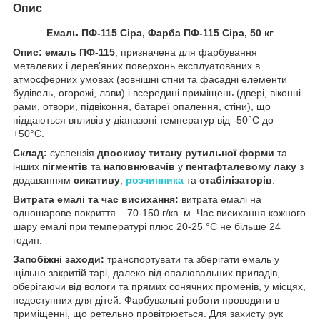
Опис
Емаль ПФ-115 Сіра, Фарба ПФ-115 Сіра, 50 кг
Опис: емаль ПФ-115
, призначена для фарбування
металевих і дерев'яних поверхонь експлуатованих в
атмосферних умовах (зовнішні стіни та фасадні елементи
будівель, огорожі, лави) і всередині приміщень (двері, віконні
рами, отвори, підвіконня, батареї опалення, стіни), що
піддаються впливів у діапазоні температур від -50°C до
+50°C.
Склад:
суспензія
двоокису титану рутильної форми
та
інших
пігментів
та
наповнювачів
у
пентафталевому лаку
з
додаванням
сикативу
,
розчинника
та
стабілізаторів
.
Витрата емалі та час висихання:
витрата емалі на
одношарове покриття – 70-150 г/кв. м. Час висихання кожного
шару емалі при температурі плюс 20-25 °C не більше 24
годин.
Запобіжні заходи:
транспортувати та зберігати емаль у
щільно закритій тарі, далеко від опалювальних приладів,
оберігаючи від вологи та прямих сонячних променів, у місцях,
недоступних для дітей. Фарбувальні роботи проводити в
приміщенні, що ретельно провітрюється. Для захисту рук