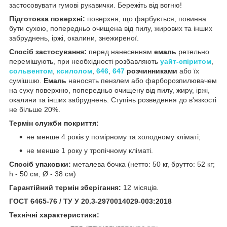
застосовувати гумові рукавички. Бережіть від вогню!
Підготовка поверхні:
поверхня, що фарбується, повинна
бути сухою, попередньо очищена від пилу, жирових та інших
забруднень, іржі, окалини, знежиреної.
Спосіб застосування:
перед нанесенням
емаль
ретельно
перемішують, при необхідності розбавляють
уайт-спіритом
,
сольвентом
,
ксилолом
,
646
,
647
розчинниками
або їх
сумішшю.
Емаль
наносять пензлем або фарборозпилювачем
на суху поверхню, попередньо очищену від пилу, жиру, іржі,
окалини та інших забруднень. Ступінь розведення до в'язкості
не більше 20%.
Термін служби покриття:
не менше 4 років у помірному та холодному кліматі;
не менше 1 року у тропічному кліматі.
Спосіб упаковки:
металева бочка (нетто: 50 кг, брутто: 52 кг;
h - 50 см, Ø - 38 см)
Гарантійний термін зберігання:
12 місяців.
ГОСТ 6465-76 / ТУ У 20.3-2970014029-003:2018
Технічні характеристики: