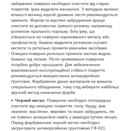
забарвлені поверхні необхідно очистити від старих
покриттів. Іржа видалити механічно. У випадках великої
кількості вогнищ корозії уражене листя рекомендується
замінити. Жирові та масляні забруднення краще
очистити за допомогою лужного розчину, наприклад,
розчином прального порошку. Білу іржу, що
утворюється на поверхні оцинкованого металу або
профнастилу, бажано видалити розчином оцтової
кислоти та ретельно промити миючими засобами.
Очищені поверхні ретельно промити чистою водою,
бажано під тиском. Після промивання поверхню
потрібно добре просушити. Для забезпечення
максимальної експлуатаційної стійкості покриття
рекомендується використання антикорройних
ґрунтовок. Фарбування даних матеріалів не вимагає
спеціального обладнання, тому слід вибирати найбільш
зручний метод нанесення фарби.
Чорний метал.
Поверхню необхідно попередньо
очистити від неміцних покриттів, пилу, бруду, іржі,
окалини, масляних, жирових та інших забруднень, які
не повинні залишатися навіть у важкодоступних місцях.
Перед фарбуванням чорний метал необхідно
загрунтувати антикорозійною грунтовкою ГФ-021.