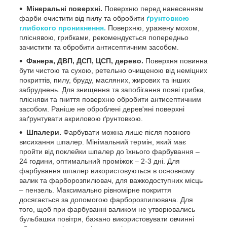
Мінеральні поверхні.
Поверхню перед нанесенням
фарби очистити від пилу та обробити
ґрунтовкою
глибокого проникнення.
Поверхню, уражену мохом,
пліснявою, грибками, рекомендується попередньо
зачистити та обробити антисептичним засобом.
Фанера, ДВП, ДСП, ЦСП, дерево.
Поверхня повинна
бути чистою та сухою, ретельно очищеною від неміцних
покриттів, пилу, бруду, масляних, жирових та інших
забруднень. Для знищення та запобігання появі грибка,
плісняви та гниття поверхню обробити антисептичним
засобом. Раніше не оброблені дерев'яні поверхні
заґрунтувати акриловою ґрунтовкою.
Шпалери.
Фарбувати можна лише після повного
висихання шпалер. Мінімальний термін, який має
пройти від поклейки шпалер до їхнього фарбування –
24 години, оптимальний проміжок – 2-3 дні. Для
фарбування шпалер використовуються в основному
валик та фарборозпилювач, для важкодоступних місць
– пензель. Максимально рівномірне покриття
досягається за допомогою фарборозпилювача. Для
того, щоб при фарбуванні валиком не утворювались
бульбашки повітря, бажано використовувати овчинні