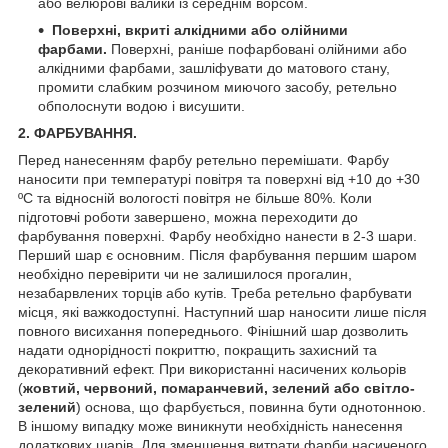
або велюрові валики із середнім ворсом.
Поверхні, вкриті алкідними або олійними
фарбами.
Поверхні, раніше пофарбовані олійними або
алкідними фарбами, зашліфувати до матового стану,
промити слабким розчином миючого засобу, ретельно
обполоснути водою і висушити.
2. ФАРБУВАННЯ.
Перед нанесенням фарбу ретельно перемішати. Фарбу
наносити при температурі повітря та поверхні від +10 до +30
ºС та відносній вологості повітря не більше 80%. Коли
підготовчі роботи завершено, можна переходити до
фарбування поверхні. Фарбу необхідно нанести в 2-3 шари.
Перший шар є основним. Після фарбування першим шаром
необхідно перевірити чи не залишилося прогалин,
незабарвлених торців або кутів. Треба ретельно фарбувати
місця, які важкодоступні. Наступний шар наносити лише після
повного висихання попереднього. Фінішний шар дозволить
надати однорідності покриттю, покращить захисний та
декоративний ефект. При використанні насичених кольорів
(
жовтий, червоний, помаранчевий, зелений або світло-
зелений
) основа, що фарбується, повинна бути однотонною.
В іншому випадку може виникнути необхідність нанесення
додаткових шарів. Для зменшення витрати фарби насиченого