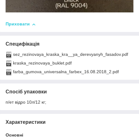
Приховати
Специфікація
sez_rezinovaya_kraska_kra__ya_derevyanyh_fasadov.pdf
kraska_rezinovaya_buklet.pdf
farba_gumova_universalna_farbex_16.08.2018_2.pdf
Спосіб упаковки
п/ет відро 10л/12 кг;
Характеристики
Основні