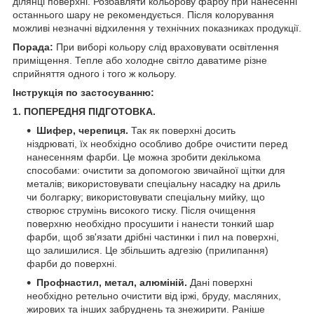
ділянці поверхні. Розбавляти кольорову фарбу при нанесенні
останнього шару не рекомендується. Після колорування
можливі незначні відхилення у технічних показниках продукції.
Порада:
При виборі кольору слід враховувати освітлення
приміщення. Тепле або холодне світло даватиме різне
сприйняття одного і того ж кольору.
Інструкція по застосуванню:
1. ПОПЕРЕДНЯ ПІДГОТОВКА.
Шифер, черепиця.
Так як поверхні досить
ніздрюваті, їх необхідно особливо добре очистити перед
нанесенням фарби. Це можна зробити декількома
способами: очистити за допомогою звичайної щітки для
металів; використовувати спеціальну насадку на дриль
чи болгарку; використовувати спеціальну мийку, що
створює струмінь високого тиску. Після очищення
поверхню необхідно просушити і нанести тонкий шар
фарби, щоб зв'язати дрібні частинки і пил на поверхні,
що залишилися. Це збільшить адгезію (прилипання)
фарби до поверхні.
Профнастил, метал, алюміній.
Дані поверхні
необхідно ретельно очистити від іржі, бруду, масляних,
жирових та інших забруднень та знежирити. Раніше