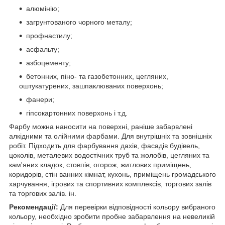
алюмінію;
загрунтованого чорного металу;
профнастилу;
асфальту;
азбоцементу;
бетонних, піно- та газобетонних, цегляних,
оштукатурених, зашпаклюваних поверхонь;
фанери;
гіпсокартонних поверхонь і т.д.
Фарбу можна наносити на поверхні, раніше забарвлені
алкідними та олійними фарбами. Для внутрішніх та зовнішніх
робіт. Підходить для фарбування дахів, фасадів будівель,
цоколів, металевих водостічних труб та жолобів, цегляних та
кам'яних кладок, стовпів, огорож, житлових приміщень,
коридорів, стін ванних кімнат, кухонь, приміщень громадського
харчування, ігрових та спортивних комплексів, торгових залів
та торгових залів. ін.
Рекомендації:
Для перевірки відповідності кольору вибраного
кольору, необхідно зробити пробне забарвлення на невеликій