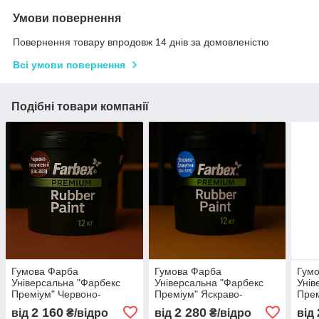
Умови повернення
Повернення товару впродовж 14 днів за домовленістю
Всі умови повернення
Подібні товари компанії
Гумова Фарба
Гумова Фарба
Гум
Універсальна "Фарбекс
Універсальна "Фарбекс
Унів
Преміум" Червоно-
Преміум" Яскраво-
Прем
коричнева RAL 3009,
блакитна RAL 5015,
6005
2 160
2 280
від
₴/відро
від
₴/відро
від
Farbex RAL 3009, 12кг
Farbex RAL 5015, 12кг
12кг