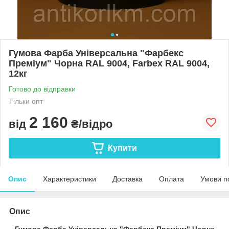
Гумова Фарба Універсальна "Фарбекс
Преміум" Чорна RAL 9004, Farbex RAL 9004,
12кг
Готово до відправки
Тільки опт
2 160
від
₴/відро
Купити
Опис
Характеристики
Доставка
Оплата
Умови п
Опис
Гумова Фарба Універсальна "Фарбекс Преміум" Чорна