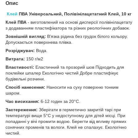
Опис
Клей
ПВА Універсальний, Полівінілацетатний Клей, 10 кг
Клей ПВА
- виготовлений на основі дисперсії полівінілацетату
з додаванням пластифікатора та різних реологічних добавок.
Зовнішній вигляд:
В'язка рідина без грудок білого кольору.
Допускається поверхнева плівка.
Розріджувач:
Вода.
Витрата:
150 г/м2
Властивості:
Еластичний та прозорий шов Підходить для
поклейки шпалер Екологічно чистий Добре пластифікує
будівельні розчини.
Спосіб нанесення:
Наносити на суху поверхню тонким
шаром.
Час висихання:
6-12 годин за 20°С.
Застереження:
Зберігати в герметично закритій тарі при
температурі вище 5°C у недоступному для дітей місці. При
попаданні у вічі промити водою. Берегти від впливу прямих
сонячних променів та вологи. Клей не спалахує. Екологічно
чистий.