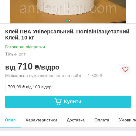
Клей ПВА Універсальний, Полівінілацетатний
Клей, 10 кг
Готово до відправки
Тільки опт
710
від
₴/відро
Мінімальна сума замовлення на сайті — 1 500 ₴
709,99 ₴
від 100 відер
Купити
Опис
Характеристики
Доставка
Оплата
Умови п