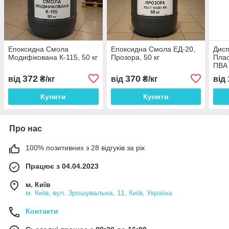
Епоксидна Смола
Епоксидна Смола ЕД-20,
Дисп
Модифікована К-115, 50 кг
Прозора, 50 кг
Плас
ПВА
372
370
від
₴/кг
від
₴/кг
від
Купити
Купити
Про нас
100% позитивних з 28 відгуків за рік
Працює з 04.04.2023
м. Київ
м. Київ, вул. Зрошувальна, 11, Київ, Україна
Контакти