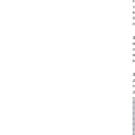
з
в
6
п
м
о
м
в
д
п
д