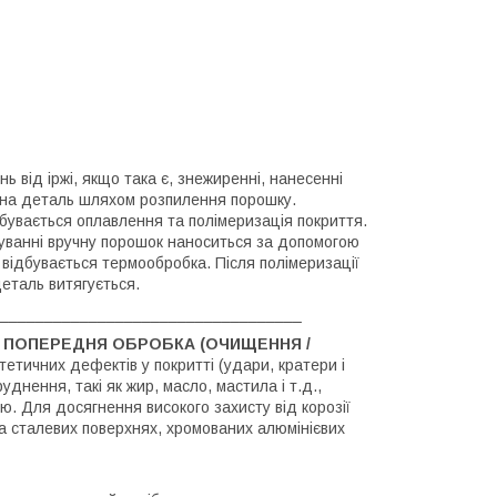
ь від іржі, якщо така є, знежиренні, нанесенні
на деталь шляхом розпилення порошку.
дбувається оплавлення та полімеризація покриття.
буванні вручну порошок наноситься за допомогою
 відбувається термообробка. Після полімеризації
деталь витягується.
__________________________________
 ПОПЕРЕДНЯ ОБРОБКА (ОЧИЩЕННЯ /
етичних дефектів у покритті (удари, кратери і
днення, такі як жир, масло, мастила і т.д.,
ю. Для досягнення високого захисту від корозії
та сталевих поверхнях, хромованих алюмінієвих