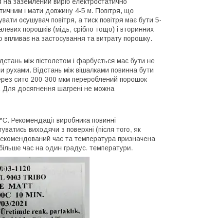
 на заземлений виріб електростатично
ичним і мати довжину 4-5 м. Повітря, що
вати осушувач повітря, а тиск повітря має бути 5-
левих порошків (мідь, срібло тощо) і вторинних
о впливає на застосування та витрату порошку.
стань між пістолетом і фарбується має бути не
и рухами. Відстань між вішалками повинна бути
через сито 200-300 мкм перероблений порошок
 Для досягнення шагрені не можна
°С. Рекомендації виробника повинні
ватись виходячи з поверхні (після того, як
 Рекомендований час та температура призначена
 більше час на один градус. температури.