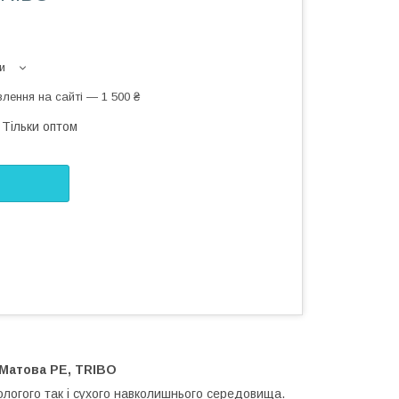
и
лення на сайті — 1 500 ₴
Тільки оптом
Матова PE, TRIBO
ологого так і сухого навколишнього середовища.