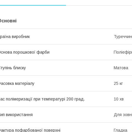
Основні
раїна виробник
Туреччи
снова порошкової фарби
Поліефір
тупінь блиску
Матова
асовка матеріалу
25 кг
ас полімеризації при температурі 200 град.
10 хв
ип використання
Для зовн
актура пофарбованої поверхні
Гладка