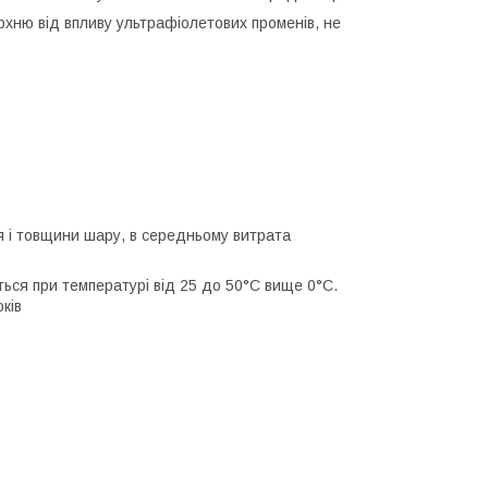
ню від впливу ультрафіолетових променів, не
я і товщини шару, в середньому витрата
ться при температурі від 25 до 50°С вище 0°С.
ків