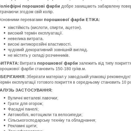
Поліефірні порошкові фарби
добре захищають забарвлену поверх
трачаючи згодом свій колір.
сновними перевагами
порошкової фарби
ETIKA:
хімстійкість (кислоти, спирти, ацетон).
високий термін експлуатації.
невелика витрата.
високі антикорозійні властивості.
чудовий декоративний зовнішній вигляд.
не містять у складі розчинників.
ВИТРАТА:
Витрата
порошкової фарби
залежить від типу покритт
орошкової фарби становить 150-180 гр/кв.м.
ЗБЕРІГАННЯ:
Зберігати матеріал у заводській упаковці рекомендує
ермін експлуатації готового покриття в середньому становить 10 ро
ГАЛУЗЬ ЗАСТОСУВАННЯ:
Вуличні металеві лавочки;
Грати для огорож;
Фасадні панелі;
Автомобілі, мотоцикли та велосипеди;
Сільськогосподарську техніку та обладнання;
Рекламні щити;