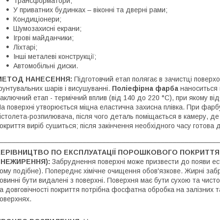
Трансформатори;
У приватних будинках – віконні та дверні рами;
Кондиціонери;
Шумозахисні екрани;
Ігрові майданчики;
Ліхтарі;
Інші металеві конструкції;
Автомобільні диски.
МЕТОД НАНЕСЕННЯ:
Підготовчий етап полягає в зачистці поверхон
рунтувальних шарів і висушуванні.
Поліефірна фарба
наноситься 
аключний етап - термічний вплив (від 140 до 220 °С), при якому ві
а поверхні утворюється міцна еластична захисна плівка. При фар
істолета-розпилювача, після чого деталь поміщається в камеру, де
окриття виріб сушиться; після закінчення необхідного часу готова 
________________________________________________________
КЕРІВНИЦТВО ПО ЕКСПЛУАТАЦІЇ ПОРОШКОВОГО ПОКРИТТЯ
ЗНЕЖИРЕННЯ):
Забруднення поверхні може призвести до появи ест
ому подібне). Попереднє хімічне очищення обов'язкове. Жирні забру
овинні бути видалені з поверхні. Поверхня має бути сухою та чисто
а довговічності покриття потрібна фосфатна обробка на залізних 
оверхнях.