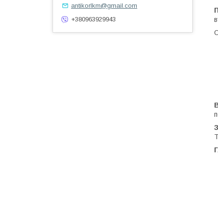
antikorlkm@gmail.com
+380963929943
в
О
п
Т