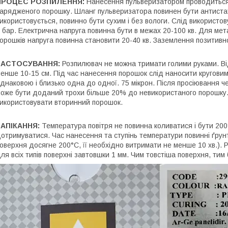
ПРОЦЕС РОЗПИЛЕННЯ:
Нанесення пульверизатором проводиться
арядженого порошку. Шланг пульверизатора повинен бути антистат
икористовується, повинно бути сухим і без вологи. Слід використову
 бар. Електрична напруга повинна бути в межах 20-100 кв. Для мета
орошків напруга повинна становити 20-40 кв. Заземлення позитивн
ЗАСТОСУВАННЯ:
Розпилювач не можна тримати голими руками. Від
енше 10-15 см. Під час нанесення порошок слід наносити круговим
днаковою і близько одна до одної. 75 мікрон. Після просіювання 
оже бути доданий трохи більше 20% до невикористаного порошку.
икористовувати вторинний порошок.
ЗАПІКАННЯ:
Температура повітря не повинна коливатися і бути 200
отримуватися. Час нанесення та ступінь температури повинні ґрунту
оверхня досягне 200°С, її необхідно витримати не менше 10 хв.).
ля всіх типів поверхні завтовшки 1 мм. Чим товстіша поверхня, тим