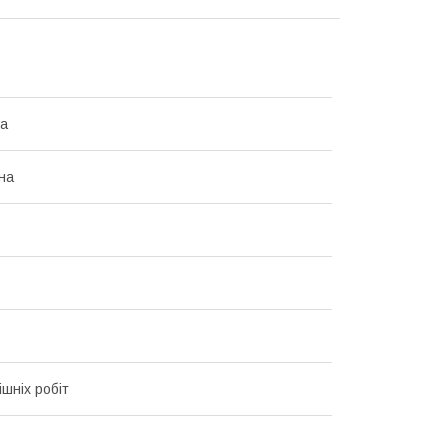
на
на
ішніх робіт