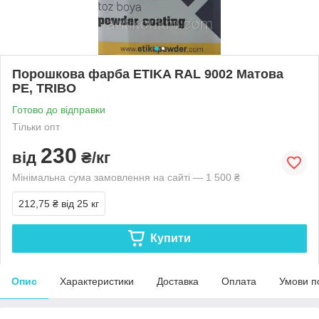
Порошкова фарба ETIKA RAL 9002 Матова
PE, TRIBO
Готово до відправки
Тільки опт
230
від
₴/кг
Мінімальна сума замовлення на сайті — 1 500 ₴
212,75 ₴
від 25 кг
Купити
Опис
Характеристики
Доставка
Оплата
Умови п