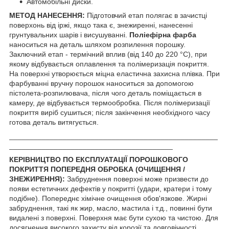
Автомобільні диски.
МЕТОД НАНЕСЕННЯ:
Підготовчий етап полягає в зачистці
поверхонь від іржі, якщо така є, знежиренні, нанесенні
грунтувальних шарів і висушуванні.
Поліефірна фарба
наноситься на деталь шляхом розпилення порошку.
Заключний етап - термічний вплив (від 140 до 220 °С), при
якому відбувається оплавлення та полімеризація покриття.
На поверхні утворюється міцна еластична захисна плівка. При
фарбуванні вручну порошок наноситься за допомогою
пістолета-розпилювача, після чого деталь поміщається в
камеру, де відбувається термообробка. Після полімеризації
покриття виріб сушиться; після закінчення необхідного часу
готова деталь витягується.
___________________________________________________
________________________________________
КЕРІВНИЦТВО ПО ЕКСПЛУАТАЦІЇ ПОРОШКОВОГО
ПОКРИТТЯ ПОПЕРЕДНЯ ОБРОБКА (ОЧИЩЕННЯ /
ЗНЕЖИРЕННЯ):
Забруднення поверхні може призвести до
появи естетичних дефектів у покритті (удари, кратери і тому
подібне). Попереднє хімічне очищення обов'язкове. Жирні
забруднення, такі як жир, масло, мастила і т.д., повинні бути
видалені з поверхні. Поверхня має бути сухою та чистою. Для
досягнення високого захисту від корозії та довговічності