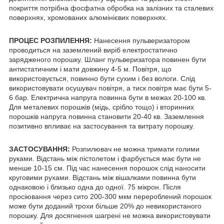
покриття потрібна фосфатна обробка на залізних та сталевих
поверхнях, хромованих алюмінієвих поверхнях.
ПРОЦЕС РОЗПИЛЕННЯ:
Нанесення пульверизатором
проводиться на заземлений виріб електростатично
зарядженого порошку. Шланг пульверизатора повинен бути
антистатичним і мати довжину 4-5 м. Повітря, що
використовується, повинно бути сухим і без вологи. Слід
використовувати осушувач повітря, а тиск повітря має бути 5-
6 бар. Електрична напруга повинна бути в межах 20-100 кв.
Для металевих порошків (мідь, срібло тощо) і вторинних
порошків напруга повинна становити 20-40 кв. Заземлення
позитивно впливає на застосування та витрату порошку.
ЗАСТОСУВАННЯ:
Розпилювач не можна тримати голими
руками. Відстань між пістолетом і фарбується має бути не
менше 10-15 см. Під час нанесення порошок слід наносити
круговими рухами. Відстань між вішалками повинна бути
однаковою і близько одна до одної. 75 мікрон. Після
просіювання через сито 200-300 мкм перероблений порошок
може бути доданий трохи більше 20% до невикористаного
порошку. Для досягнення шагрені не можна використовувати