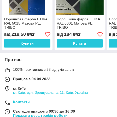
Порошкова фарба ETIKA
Порошкова фарба ETIKA
Пор
RAL 5015 Матова PE,
RAL 6001 Матова PE,
RAL 
TRIBO
TRIBO
TRI
218,50
184
від
₴/кг
від
₴/кг
від
Купити
Купити
Про нас
100% позитивних з 28 відгуків за рік
Працює з 04.04.2023
м. Київ
м. Київ, вул. Зрошувальна, 11, Київ, Україна
Контакти
Сьогодні працює з 09:30 до 16:30
Показати весь графік роботи