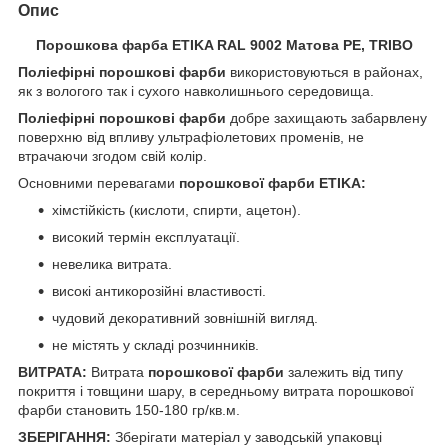
Опис
Порошкова фарба ETIKA RAL 9002 Матова PE, TRIBO
Поліефірні порошкові
фарби
використовуються в районах,
як з вологого так і сухого навколишнього середовища.
Поліефірні порошкові фарби
добре захищають забарвлену
поверхню від впливу ультрафіолетових променів, не
втрачаючи згодом свій колір.
Основними перевагами
порошкової фарби
ETIKA:
хімстійкість (кислоти, спирти, ацетон).
високий термін експлуатації.
невелика витрата.
високі антикорозійні властивості.
чудовий декоративний зовнішній вигляд.
не містять у складі розчинників.
ВИТРАТА:
Витрата
порошкової фарби
залежить від типу
покриття і товщини шару, в середньому витрата порошкової
фарби становить 150-180 гр/кв.м.
ЗБЕРІГАННЯ:
Зберігати матеріал у заводській упаковці