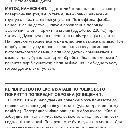
Автомобільні диски.
МЕТОД НАНЕСЕННЯ:
Підготовчий етап полягає в зачистці
поверхонь від іржі, якщо така є, знежиренні, нанесенні
грунтувальних шарів і висушуванні.
Поліефірна фарба
наноситься на деталь шляхом розпилення порошку.
Заключний етап - термічний вплив (від 140 до 220 °С), при
якому відбувається оплавлення та полімеризація покриття.
На поверхні утворюється міцна еластична захисна плівка. При
фарбуванні вручну порошок наноситься за допомогою
пістолета-розпилювача, після чого деталь поміщається в
камеру, де відбувається термообробка. Після полімеризації
покриття виріб сушиться; після закінчення необхідного часу
готова деталь витягується.
___________________________________________________
________________________________________
КЕРІВНИЦТВО ПО ЕКСПЛУАТАЦІЇ ПОРОШКОВОГО
ПОКРИТТЯ ПОПЕРЕДНЯ ОБРОБКА (ОЧИЩЕННЯ /
ЗНЕЖИРЕННЯ):
Забруднення поверхні може призвести до
появи естетичних дефектів у покритті (удари, кратери і тому
подібне). Попереднє хімічне очищення обов'язкове. Жирні
забруднення, такі як жир, масло, мастила і т.д., повинні бути
видалені з поверхні. Поверхня має бути сухою та чистою. Для
досягнення високого захисту від корозії та довговічності