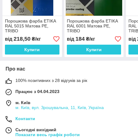
Порошкова фарба ETIKA
Порошкова фарба ETIKA
Пор
RAL 5015 Матова PE,
RAL 6001 Матова PE,
RAL 
TRIBO
TRIBO
TRI
218,50
184
від
₴/кг
від
₴/кг
від
Купити
Купити
Про нас
100% позитивних з 28 відгуків за рік
Працює з 04.04.2023
м. Київ
м. Київ, вул. Зрошувальна, 11, Київ, Україна
Контакти
Сьогодні вихідний
Показати весь графік роботи