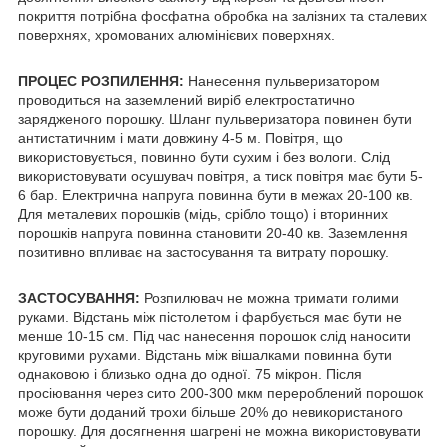
покриття потрібна фосфатна обробка на залізних та сталевих
поверхнях, хромованих алюмінієвих поверхнях.
ПРОЦЕС РОЗПИЛЕННЯ:
Нанесення пульверизатором
проводиться на заземлений виріб електростатично
зарядженого порошку. Шланг пульверизатора повинен бути
антистатичним і мати довжину 4-5 м. Повітря, що
використовується, повинно бути сухим і без вологи. Слід
використовувати осушувач повітря, а тиск повітря має бути 5-
6 бар. Електрична напруга повинна бути в межах 20-100 кв.
Для металевих порошків (мідь, срібло тощо) і вторинних
порошків напруга повинна становити 20-40 кв. Заземлення
позитивно впливає на застосування та витрату порошку.
ЗАСТОСУВАННЯ:
Розпилювач не можна тримати голими
руками. Відстань між пістолетом і фарбується має бути не
менше 10-15 см. Під час нанесення порошок слід наносити
круговими рухами. Відстань між вішалками повинна бути
однаковою і близько одна до одної. 75 мікрон. Після
просіювання через сито 200-300 мкм перероблений порошок
може бути доданий трохи більше 20% до невикористаного
порошку. Для досягнення шагрені не можна використовувати