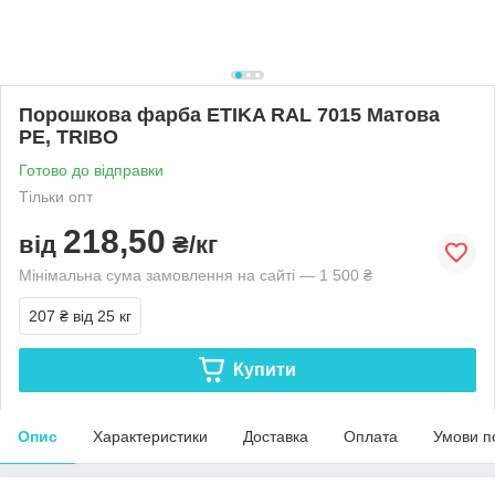
Порошкова фарба ETIKA RAL 7015 Матова
PE, TRIBO
Готово до відправки
Тільки опт
218,50
від
₴/кг
Мінімальна сума замовлення на сайті — 1 500 ₴
207 ₴
від 25 кг
Купити
Опис
Характеристики
Доставка
Оплата
Умови п