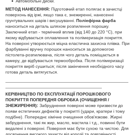
Автомобільні диски.
МЕТОД НАНЕСЕННЯ:
Підготовчий етап полягає в зачистці
поверхонь від іржі, якщо така є, знежиренні, нанесенні
грунтувальних шарів і висушуванні.
Поліефірна фарба
наноситься на деталь шляхом розпилення порошку.
Заключний етап - термічний вплив (від 140 до 220 °С), при
якому відбувається оплавлення та полімеризація покриття.
На поверхні утворюється міцна еластична захисна плівка. При
фарбуванні вручну порошок наноситься за допомогою
пістолета-розпилювача, після чого деталь поміщається в
камеру, де відбувається термообробка. Після полімеризації
покриття виріб сушиться; після закінчення необхідного часу
готова деталь витягується.
___________________________________________________
________________________________________
КЕРІВНИЦТВО ПО ЕКСПЛУАТАЦІЇ ПОРОШКОВОГО
ПОКРИТТЯ ПОПЕРЕДНЯ ОБРОБКА (ОЧИЩЕННЯ /
ЗНЕЖИРЕННЯ):
Забруднення поверхні може призвести до
появи естетичних дефектів у покритті (удари, кратери і тому
подібне). Попереднє хімічне очищення обов'язкове. Жирні
забруднення, такі як жир, масло, мастила і т.д., повинні бути
видалені з поверхні. Поверхня має бути сухою та чистою. Для
досягнення високого захисту від корозії та довговічності