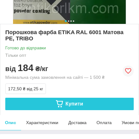
Порошкова фарба ETIKA RAL 6001 Матова
PE, TRIBO
Готово до відправки
Тільки опт
184
від
₴/кг
Мінімальна сума замовлення на сайті — 1 500 ₴
172,50 ₴
від 25 кг
Купити
Опис
Характеристики
Доставка
Оплата
Умови п