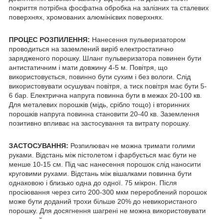
покриття потрібна фосфатна обробка на залізних та сталевих
поверхнях, хромованих алюмінієвих поверхнях.
ПРОЦЕС РОЗПИЛЕННЯ:
Нанесення пульверизатором
проводиться на заземлений виріб електростатично
зарядженого порошку. Шланг пульверизатора повинен бути
антистатичним і мати довжину 4-5 м. Повітря, що
використовується, повинно бути сухим і без вологи. Слід
використовувати осушувач повітря, а тиск повітря має бути 5-
6 бар. Електрична напруга повинна бути в межах 20-100 кв.
Для металевих порошків (мідь, срібло тощо) і вторинних
порошків напруга повинна становити 20-40 кв. Заземлення
позитивно впливає на застосування та витрату порошку.
ЗАСТОСУВАННЯ:
Розпилювач не можна тримати голими
руками. Відстань між пістолетом і фарбується має бути не
менше 10-15 см. Під час нанесення порошок слід наносити
круговими рухами. Відстань між вішалками повинна бути
однаковою і близько одна до одної. 75 мікрон. Після
просіювання через сито 200-300 мкм перероблений порошок
може бути доданий трохи більше 20% до невикористаного
порошку. Для досягнення шагрені не можна використовувати