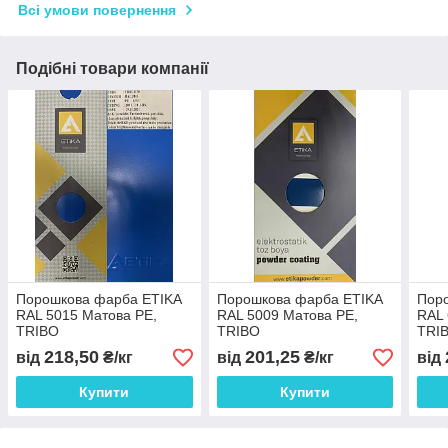
Всі умови повернення
Подібні товари компанії
Порошкова фарба ETIKA
Порошкова фарба ETIKA
Пор
RAL 5015 Матова PE,
RAL 5009 Матова PE,
RAL 
TRIBO
TRIBO
TRI
218,50
201,25
від
₴/кг
від
₴/кг
від
Купити
Купити