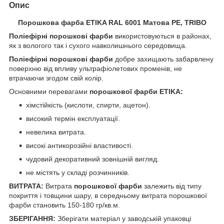
Опис
Порошкова фарба ETIKA RAL 6001 Матова PE, TRIBO
Поліефірні порошкові
фарби
використовуються в районах,
як з вологого так і сухого навколишнього середовища.
Поліефірні порошкові фарби
добре захищають забарвлену
поверхню від впливу ультрафіолетових променів, не
втрачаючи згодом свій колір.
Основними перевагами
порошкової фарби
ETIKA:
хімстійкість (кислоти, спирти, ацетон).
високий термін експлуатації.
невелика витрата.
високі антикорозійні властивості.
чудовий декоративний зовнішній вигляд.
не містять у складі розчинників.
ВИТРАТА:
Витрата
порошкової фарби
залежить від типу
покриття і товщини шару, в середньому витрата порошкової
фарби становить 150-180 гр/кв.м.
ЗБЕРІГАННЯ:
Зберігати матеріал у заводській упаковці