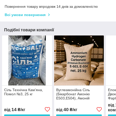
Повернення товару впродовж 14 днів за домовленістю
Всі умови повернення
Подібні товари компанії
Сіль Технічна Кам'яна,
Вуглеамонійна Сіль
Епо
Помол №3, 25 кг
(Бікарбонат Амонію
Двок
Е503,Е504), Амоній
Фар
Вуглекислий, 25 кг
STAN
від
14
40
від
₴/кг
від
₴/кг
ком