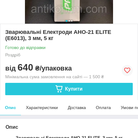
Зварювальні Електроди АНО-21 ЕLІТE
(E6013), 3 мм, 5 кг
Готово до відправки
Роздріб
640
від
₴/упаковка
Мінімальна сума замовлення на сайті — 1 500 ₴
Купити
Опис
Характеристики
Доставка
Оплата
Умови п
Опис
Зварювальні Електроди АНО-21 ЕLІТE, 3 мм, 5 кг