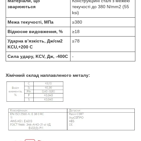
Матеріали, що
Конструкційні сталі з межею
зварюються
текучості до 380 N/mm2 (55
ksi)
Межа текучості, МПа
≥380
Відносне видовження, %
≥18
Ударна в’язкість, Дж/см2
≥78
KCU,+200 С
Сила удару, KCV, Дж, -400С
-
Хімічний склад наплавленого металу: