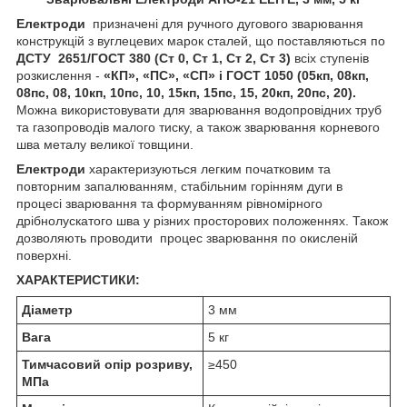
Електроди
призначені для ручного дугового зварювання
конструкцій з вуглецевих марок сталей, що поставляються по
ДСТУ 2651/ГОСТ 380 (Ст 0, Ст 1, Ст 2, Ст 3)
всіх ступенів
розкислення -
«КП», «ПС», «СП» і ГОСТ 1050 (05кп, 08кп,
08пс, 08, 10кп, 10пс, 10, 15кп, 15пс, 15, 20кп, 20пс, 20).
Можна використовувати для зварювання водопровідних труб
та газопроводів малого тиску, а також зварювання корневого
шва металу великої товщини.
Електроди
характеризуються легким початковим та
повторним запалюванням, стабільним горінням дуги в
процесі зварювання та формуванням рівномірного
дрібнолускатого шва у різних просторових положеннях. Також
дозволяють проводити процес зварювання по окисленій
поверхні.
ХАРАКТЕРИСТИКИ:
Діаметр
3 мм
Вага
5 кг
Тимчасовий опір розриву,
≥450
МПа