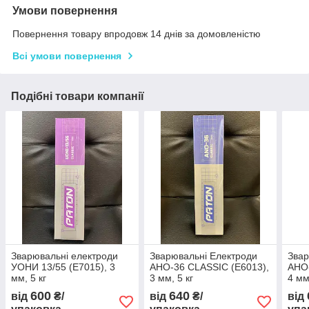
Умови повернення
Повернення товару впродовж 14 днів за домовленістю
Всі умови повернення
Подібні товари компанії
Зварювальні електроди
Зварювальні Електроди
Звар
УОНИ 13/55 (E7015), 3
АНО-36 CLASSIC (E6013),
АНО-
мм, 5 кг
3 мм, 5 кг
4 мм
600
640
від
₴/
від
₴/
від