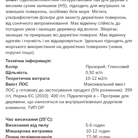
високим сухим залишком (HS), підходить для внутрішніх та
зовнішніх поверхонь, особливо біля моря. Містить
ультрафіолетові фільтри для захисту дерев'яних поверхонь
від сонячного випромінювання. Має відмінну стійкість до
погодних умов і захищає деревину від вологи. Зберігає,
захищає та прикрашає всі дерев'яні поверхні. Має відмінну
адгезію і гнучкість і не відшаровується. Ідеально підходить для
морського використання на дерев'яних поверхнях (човни,
поручні тощо).
Технічна інформація:
Колір
Прозорий, Глянсовий
Щільність
0,92 кг/л
Теоретична витрата
10-12 м2/л
Вміст ЛОС
Максимальний вміст
ЛОС у готовому до застосування продукті (5% розчинник): 399
г/л; Норма ЄС (2010): 400 г/л; Підкатегорія e – Протрави для
деревини, що наносяться на внутрішні/зовнішні додаткові
елементи, ТИП ОР.
Час висихання (25˚C)
:
Висихання від пилу
5-6 годин
Міжшарова витримка
10-12 годин
Повна полімеризація
72-96 годин.