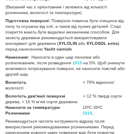
(Вказаний час є орієнтовним і залежить від кількості
розчинника, вологості та температури)
Підготовка поверхні:
Поверхня повинна бути очищена від
пилу та осушена від олії, а також від пухких деталей. Старі
покриття мають бути видалені механічним способом. Для
захисту деревини рекомендується використовувати
консервант для деревини (
XYLOLIN
або
XYLOSOL extra
)
перед нанесенням
Yacht varnish
.
Нанесення:
Наносити в один шар пензлем або
розпилювачем, після розведення
1015
на 5%. Щоб уникнути
можливого потріскування поверхні, не наносити товстий або
другий шар.
Вологість
< 70% відносної
вологості
Вологість дев'яної поверхні
< 12 % тверді сорти
дерева, < 15 % м'які сорти деревини.
Наносити за температури
10ºC-35ºC
Розчинники
1015
.
Рекомендується чистити інструменти відразу після
використання рекомендованими розчинниками. Перед
нанесенням кожного шару поверхня має бути повністю