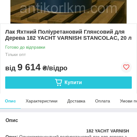
Лак Яхтний Поліуретановий Глянсовий для
Дерева 182 YACHT VARNISH STANCOLAC, 20 л
Готово до відправки
Тільки опт
9 614
від
₴/відро
Купити
Опис
Характеристики
Доставка
Оплата
Умови п
Опис
182 YACHT VARNISH
Опис:
Однокомпонентний поліуретановий лак для дерева з