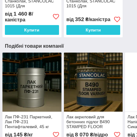
Станколак, STANCOLAC
Станколак, STANCOLAC
1015 (Для
1015 (Для
однокомпонентних фарб),
однокомпонентних фарб),
1 460
від
₴/
5 л
1 л
352
від
₴/каністра
каністра
Купити
Купити
Подібні товари компанії
Лак ПФ-231 Паркетний,
Лак акриловий для
Лак
Лак ПФ-231
бетонних підлог B490
Нап
Пентафталевий, 45 кг
STAMPED FLOOR
Сика
VARNISH STANCOLAC, 20
ПФ-
145
8 070
від
₴/кг
від
₴/відро
від
л
45 к