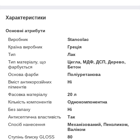
Характеристики
Основні атрибути
Виробник
Stancolac
Країна виробник
Греція
Тип
Лак
Тип матеріалу, що
Цегла, МДФ, ДСП, Дерево,
фарбується
Бетон
Основа фарби
Поліуретанова
Вміст антикорозійних
Ні
пігментів
Фасовка матеріалу
20 л
Кількість компонентів
Однокомпонентна
Без запаху
Ні
Антисептична властивість
Так
Спосіб нанесення
Механізований, Пензликом,
Валіком
Ступінь блиску GLOSS
80