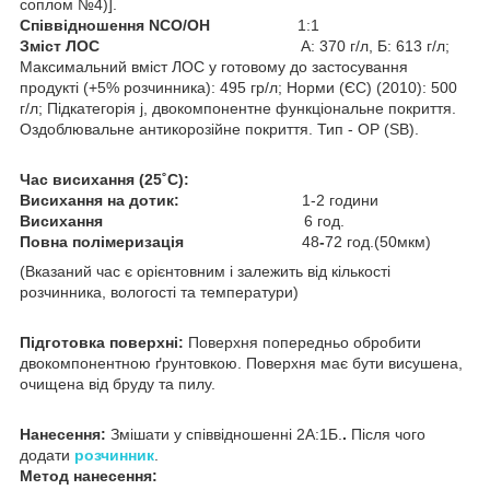
соплом №4)].
Співвідношення NCO/OH
1:1
Зміст ЛОС
A: 370 г/л, Б: 613 г/л;
Максимальний вміст ЛОС у готовому до застосування
продукті (+5% розчинника): 495 гр/л; Норми (ЄС) (2010): 500
г/л; Підкатегорія j, двокомпонентне функціональне покриття.
Оздоблювальне антикорозійне покриття. Тип - ОР (SB).
Час висихання (25˚C)
:
Висихання на дотик:
1-2 години
Висихання
6 год.
Повна полімеризація
48
-
72 год.(50мкм)
(Вказаний час є орієнтовним і залежить від кількості
розчинника, вологості та температури)
Підготовка поверхні:
Поверхня попередньо обробити
двокомпонентною ґрунтовкою. Поверхня має бути висушена,
очищена від бруду та пилу.
Нанесення:
Змішати у співвідношенні 2Α:1Б.
.
Після чого
додати
розчинник
.
Метод нанесення: