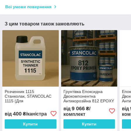
Всі умови повернення
З цим товаром також замовляють
Розчинник 1115
Грунтівка Епоксидна
Епо
Станколак, STANCOLAC
Двокомпонентна
Дво
1115 (Для
Антикорозійна 812 EPOXY
Анти
двокомпонентних
PRIMER STANCOLAC, 20
Фар
9 066
від
₴/
від
поліуретанових ЛФМ), 1 л
КГ + 5Л
STAN
400
від
₴/каністра
комплект
ком
КГ
Купити
Купити