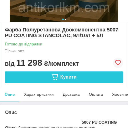
Фарба Поліуретанова Двокомпонентна 5007
PU COATING STANCOLAC, 9Л/10Л + 5Л
Готово до відправки
Тільки опт
11 298
від
₴/комплект
Купити
Опис
Характеристики
Доставка
Оплата
Умови п
Опис
5007 PU COATING
Опис:
Двокомпонентне поліуретанове покриття,