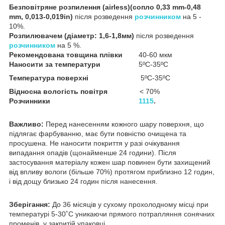
Безповітряне розпилення (airless)(сопло 0,33 mm-0,48
mm, 0,013-0,019in)
після розведення
розчинником
на 5 -
10%.
Розпилювачем (діаметр: 1,6-1,8мм)
після розведення
розчинником
на 5 %.
Рекомендована товщина плівки
40-60 мкм
Наносити за температури
5ºC-35ºC
Температура поверхні
5ºC-35ºC
Відносна вологість повітря
< 70%
Розчинники
1115
.
Важливо:
Перед нанесенням кожного шару поверхня, що
підлягає фарбуванню, має бути повністю очищена та
просушена. Не наносити покриття у разі очікування
випадання опадів (щонайменше 24 години). Після
застосування матеріалу кожен шар повинен бути захищений
від впливу вологи (більше 70%) протягом приблизно 12 годин,
і від дощу близько 24 годин після нанесення.
Зберігання:
До 36 місяців у сухому прохолодному місці при
температурі 5-30˚C уникаючи прямого потрапляння сонячних
променів, у закритій упаковці.