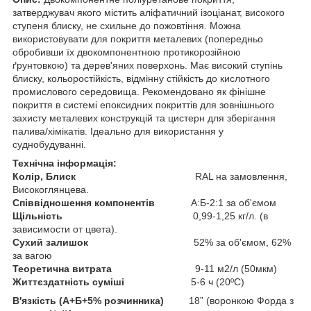
затверджувач якого містить аліфатичний ізоціанат, високого
ступеня блиску, не схильне до пожовтіння. Можна
використовувати для покриття металевих (попередньо
обробивши їх двокомпонентною протикорозійною
ґрунтовкою) та дерев'яних поверхонь. Має високий ступінь
блиску, кольоростійкість, відмінну стійкість до кислотного
промислового середовища. Рекомендовано як фінішне
покриття в системі епоксидних покриттів для зовнішнього
захисту металевих конструкцій та цистерн для зберігання
палива/хімікатів. Ідеально для використання у
суднобудуванні.
Технічна інформація:
Колір, Блиск
RAL на замовлення,
Високоглянцева.
Співвідношення компонентів
A:Б-2:1 за об'ємом
Щільність
0,99-1,25 кг/л. (в
зависимости от цвета).
Сухий залишок
52% за об'ємом, 62%
за вагою
Теоретична витрата
9-11 м2/л (50мкм)
Життєздатність суміші
5-6 ч (20ºC)
В'язкість (Α+Б+5% розчинника)
18” (воронкою Форда з