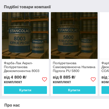
Подібні товари компанії
Фарба-Лак Акрил-
Поліуретанова
Фарб
Поліуретанова
Самовирівнююча Наливна
Двок
Двокомпонентна 8003
Підлога PU 5800
COA
ACRYLIC PU 2K
SELFLEVELLING
18КГ
4 800
8 885
від
₴/
від
₴/
від
STANCOLAC, 4Л + 2Л
COATING STANCOLAC,
комплект
комплект
ком
9КГ/10КГ + 2,5КГ
Купити
Купити
Про нас