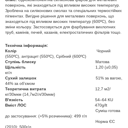
поверхонь, які знаходяться під впливом високих температур.
Зроблена на силіконових смолах та спеціальних термостійких
пігментах. Вигідне рішення для металевих поверхонь, що
знаходяться під впливом високих температур (600ºС), без
зміни кольору. Застосовується для фарбування вихлопних
труб, камінів, печей, казанів, електростатичних фільтрів тощо.
Технічна інформація:
Колір
Чорний
(550ºС), антрацит (550ºС), Срібний (600ºС)
Ступінь блиску
Матова
Щільність
1,20 (±0,05)
кг/л
Сухий залишок
51% за вагою,
44% за об'ємом
Теоретична витрата
12,7 м2/
кг/30мкм (14,7м2/л/30мкм)
В'язкість
54–64 KU
Вміст ЛОС
470g/lt
Суміш готова
до застосування: (+5% розчинника): 499 г/л
Норма ЄС
(2010): 500г/л