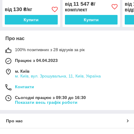
EPOXY VINYL MASTIC
11 547
від
₴/
від
STANCOLAC, 18/20 КГ+5
130
від
₴/кг
комплект
від
КГ
Купити
Купити
Про нас
100% позитивних з 28 відгуків за рік
Працює з 04.04.2023
м. Київ
м. Київ, вул. Зрошувальна, 11, Київ, Україна
Контакти
Сьогодні працює з 09:30 до 16:30
Показати весь графік роботи
Про нас