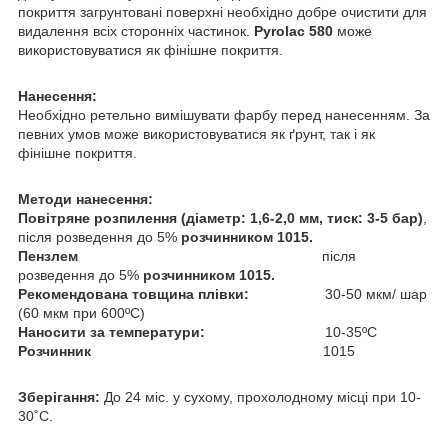
покриття загрунтовані поверхні необхідно добре очистити для
видалення всіх сторонніх частинок.
Pyrolac 580
може
використовуватися як фінішне покриття.
Нанесення:
Необхідно ретельно вимішувати фарбу перед нанесенням. За
певних умов може використовуватися як ґрунт, так і як
фінішне покриття.
Методи нанесення:
Повітряне розпилення (діаметр: 1,6-2,0 мм, тиск: 3-5 бар)
,
після розведення до 5%
розчинником 1015.
Пензлем
після
розведення до 5%
розчинником 1015.
Рекомендована товщина плівки:
30-50 мкм/ шар
(60 мкм при 600ºC)
Наносити за температури:
10-35ºC
Розчинник
1015
Зберігання:
До 24 міс. у сухому, прохолодному місці при 10-
30˚C.