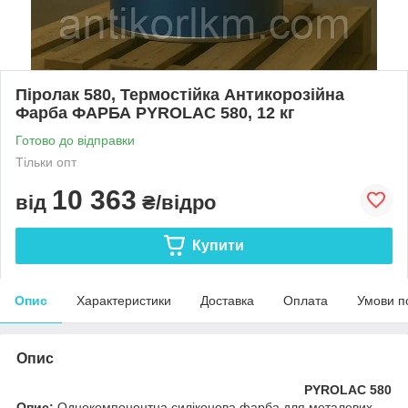
Піролак 580, Термостійка Антикорозійна
Фарба ФАРБА PYROLAC 580, 12 кг
Готово до відправки
Тільки опт
10 363
від
₴/відро
Купити
Опис
Характеристики
Доставка
Оплата
Умови п
Опис
PYROLAC 580
Опис:
Однокомпонентна силіконова фарба для металевих