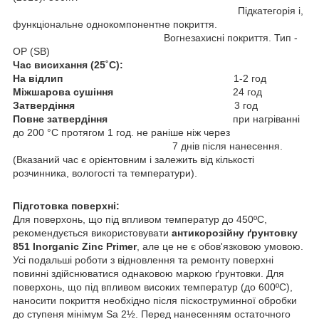
Підкатегорія i,
функціональне однокомпонентне покриття.
Вогнезахисні покриття. Тип -
ОР (SB)
Час висихання (25˚C):
На відлип
1-2 год
Міжшарова сушіння
24 год
Затвердіння
3 год
Повне затвердіння
при нагріванні
до 200 °C протягом 1 год. не раніше ніж через
7 днів після нанесення.
(Вказаний час є орієнтовним і залежить від кількості
розчинника, вологості та температури).
Підготовка поверхні:
Для поверхонь, що під впливом температур до 450ºС,
рекомендується використовувати
антикорозійну ґрунтовку
851 Inorganic Zinc Primer
, але це не є обов'язковою умовою.
Усі подальші роботи з відновлення та ремонту поверхні
повинні здійснюватися однаковою маркою ґрунтовки. Для
поверхонь, що під впливом високих температур (до 600ºС),
наносити покриття необхідно після піскоструминної обробки
до ступеня мінімум Sa 2½. Перед нанесенням остаточного